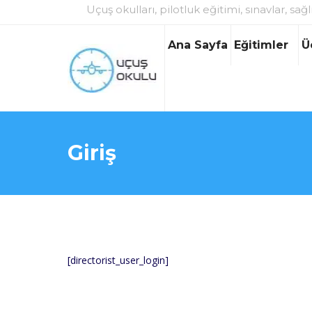
Uçuş okulları, pilotluk eğitimi, sınavlar, sağl
Ana Sayfa
Eğitimler
Ü
Giriş
[directorist_user_login]