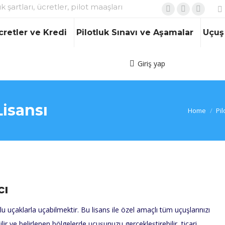
ık şartları, ücretler, pilot maaşları
Facebook
X
Instagr
page
page
page
cretler ve Kredi
Pilotluk Sınavı ve Aşamalar
Uçuş 
opens
opens
opens
in
in
in
Giriş yap
new
new
new
window
window
window
Lisansı
You are her
Home
Pil
cı
u uçaklarla uçabilmektir. Bu lisans ile özel amaçlı tüm uçuşlarınızı
lir ve belirlenen bölgelerde uçuşunuzu gerçekleştirebilir, ticari