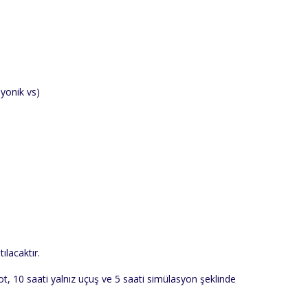
iyonik vs)
ılacaktır.
ot, 10 saati yalnız uçuş ve 5 saati simülasyon şeklinde