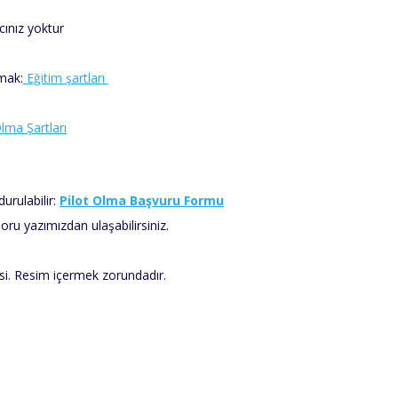
cınız yoktur
lmak:
Eğitim şartları
Olma Şartları
rulabilir:
Pilot Olma Başvuru Formu
oru yazımızdan ulaşabilirsiniz.
i. Resim içermek zorundadır.