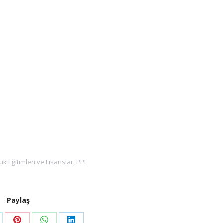
luk Eğitimleri ve Lisanslar
,
PPL
Paylaş