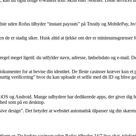
, kan du også bruge e‑wallets som Skrill eller Neteller. Disse services h
edste uden Rofus tilbyder “instant payouts” på Trustly og MobilePay, hv
 de er stadig sikre. Husk altid at tjekke om der er minimumsgrænser for
regel meget ligetil: du udfylder navn, adresse, fødselsdato og e‑mail. D
enter for at bevise din identitet. De fleste casinoer kræver kun et pa
urtig verificering” hvor du kan uploade et selfie med dit ID og blive go
iOS og Android. Mange udbydere har dedikerede apps, der giver dig hur
ighed som på en desktop.
nsive design”. Det betyder at websitet automatisk tilpasser sig din skær
atform er. De bedste casinoer uden Rofus tilbyder 24/7 live chat, telefo