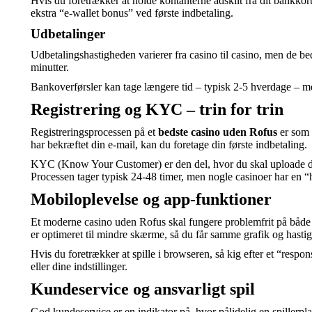
Hvis du foretrækker at holde kontanterne adskilt fra dit bankkort
ekstra “e‑wallet bonus” ved første indbetaling.
Udbetalinger
Udbetalingshastigheden varierer fra casino til casino, men de b
minutter.
Bankoverførsler kan tage længere tid – typisk 2‑5 hverdage – men
Registrering og KYC – trin for trin
Registreringsprocessen på et
bedste casino uden Rofus
er som 
har bekræftet din e‑mail, kan du foretage din første indbetaling.
KYC (Know Your Customer) er den del, hvor du skal uploade dokum
Processen tager typisk 24‑48 timer, men nogle casinoer har en “h
Mobiloplevelse og app‑funktioner
Et moderne casino uden Rofus skal fungere problemfrit på både 
er optimeret til mindre skærme, så du får samme grafik og hast
Hvis du foretrækker at spille i browseren, så kig efter et “respo
eller dine indstillinger.
Kundeservice og ansvarligt spil
God kundeservice er en indikator på, hvor pålidelig en spillerpl