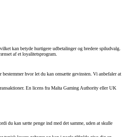
ilket kan betyde hurtigere udbetalinger og bredere spiludvalg.
ænset af et loyalitetsprogram.
er bestemmer hvor let du kan omsætte gevinsten. Vi anbefaler at
 transaktioner. En licens fra Malta Gaming Authority eller UK
fordi du kan sætte penge ind med det samme, uden at skulle