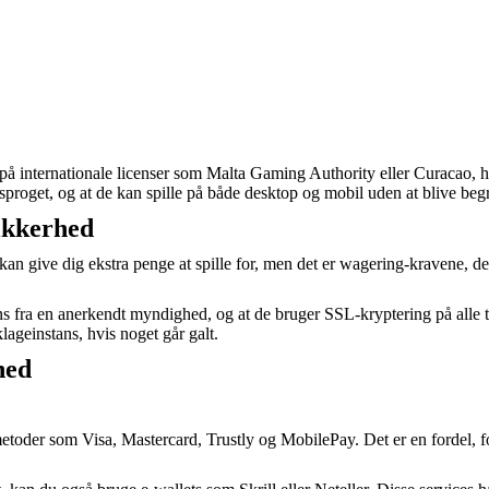
å internationale licenser som Malta Gaming Authority eller Curacao, hv
rsproget, og at de kan spille på både desktop og mobil uden at blive begr
sikkerhed
kan give dig ekstra penge at spille for, men det er wagering‑kravene, d
cens fra en anerkendt myndighed, og at de bruger SSL‑kryptering på alle
geinstans, hvis noget går galt.
hed
metoder som Visa, Mastercard, Trustly og MobilePay. Det er en fordel, 