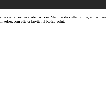
de større landbaserede casinoer. Men når du spiller online, er der flere
ingelser, som ofte er knyttet til Rofus‑point.