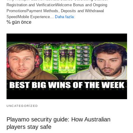
Registration and VerificationWelcome Bonus and Ongoing
PromotionsPayment Methods, Deposits and Withdrawal
SpeedMobile Experience…
Daha fazla:
% gün önce
UNCATEGORIZED
Playamo security guide: How Australian
players stay safe