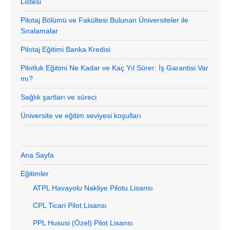
Listesi
Pilotaj Bölümü ve Fakültesi Bulunan Üniversiteler ile
Sıralamalar
Pilotaj Eğitimi Banka Kredisi
Pilotluk Eğitimi Ne Kadar ve Kaç Yıl Sürer: İş Garantisi Var
mı?
Sağlık şartları ve süreci
Üniversite ve eğitim seviyesi koşulları
Ana Sayfa
Eğitimler
ATPL Havayolu Nakliye Pilotu Lisansı
CPL Ticari Pilot Lisansı
PPL Hususi (Özel) Pilot Lisansı