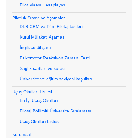
Pilot Maaşı Hesaplayıcı
Pilotluk Sınavı ve Aşamalar
DLR CRM ve Tüm Pilotaj testleri
Kurul Mülakatı Aşaması
İngilizce dil şartı
Psikomotor Reaksiyon Zamanı Testi
Sağlık şartları ve süreci
Üniversite ve eğitim seviyesi koşulları
Uçuş Okulları Listesi
En İyi Uçuş Okulları
Pilotaj Bölümlü Üniversite Sıralaması
Uçuş Okulları Listesi
Kurumsal