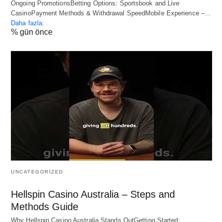
Ongoing PromotionsBetting Options: Sportsbook and Live
CasinoPayment Methods & Withdrawal SpeedMobile Experience –…
Daha fazla:
% gün önce
UNCATEGORIZED
Hellspin Casino Australia – Steps and
Methods Guide
Why Hellspin Casino Australia Stands OutGetting Started: