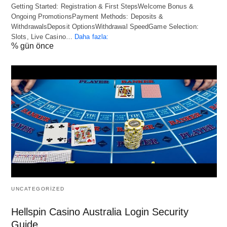
Getting Started: Registration & First StepsWelcome Bonus &
Ongoing PromotionsPayment Methods: Deposits &
WithdrawalsDeposit OptionsWithdrawal SpeedGame Selection:
Slots, Live Casino…
Daha fazla:
% gün önce
UNCATEGORIZED
Hellspin Casino Australia Login Security
Guide