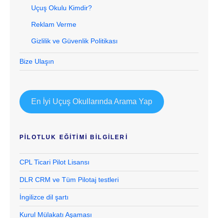
Uçuş Okulu Kimdir?
Reklam Verme
Gizlilik ve Güvenlik Politikası
Bize Ulaşın
En İyi Uçuş Okullarında Arama Yap
PILOTLUK EĞITIMI BILGILERI
CPL Ticari Pilot Lisansı
DLR CRM ve Tüm Pilotaj testleri
İngilizce dil şartı
Kurul Mülakatı Aşaması