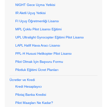
NIGHT Gece Uçma Yetkisi
IR Aletli Uçuş Yetkisi
FI Uçuş Öğretmenliği Lisansı
MPL Çoklu Pilot Lisansı Eğitimi
UPL Ultralight Gyrocopter Eğitimi Pilot Lisansı
LAPL Hafif Hava Aracı Lisansı
PPL-H Hususi Helikopter Pilot Lisansı
Pilot Olmak İçin Başvuru Formu
Pilotluk Eğitimi Ücret Planları
Ücretler ve Kredi
Kredi Hesaplayıcı
Pilotaj Banka Kredisi
Pilot Maaşları Ne Kadar?