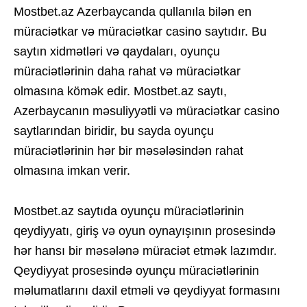
Mostbet.az Azerbaycanda qullanıla bilən en
müraciətkar və müraciətkar casino saytıdır. Bu
saytın xidmətləri və qaydaları, oyunçu
müraciətlərinin daha rahat və müraciətkar
olmasına kömək edir. Mostbet.az saytı,
Azerbaycanın məsuliyyətli və müraciətkar casino
saytlarından biridir, bu sayda oyunçu
müraciətlərinin hər bir məsələsindən rahat
olmasına imkan verir.
Mostbet.az saytıda oyunçu müraciətlərinin
qeydiyyatı, giriş və oyun oynayışının prosesində
hər hansı bir məsələnə müraciət etmək lazımdır.
Qeydiyyat prosesində oyunçu müraciətlərinin
məlumatlarını daxil etməli və qeydiyyat formasını