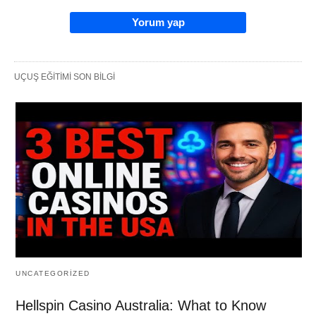
Yorum yap
UÇUŞ EĞITIMI SON BILGI
UNCATEGORIZED
Hellspin Casino Australia: What to Know