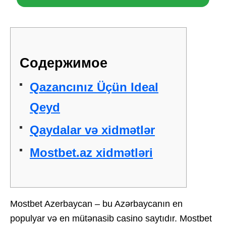
Содержимое
Qazancınız Üçün Ideal
Qeyd
Qaydalar və xidmətlər
Mostbet.az xidmətləri
Mostbet Azerbaycan – bu Azərbaycanın en
populyar və en mütənasib casino saytıdır. Mostbet