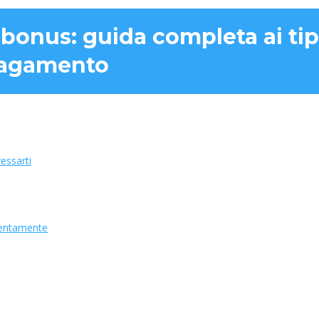
onus: guida completa ai tip
 pagamento
essarti
tentamente