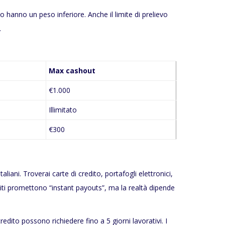
o hanno un peso inferiore. Anche il limite di prelievo
.
Max cashout
€1.000
Illimitato
€300
ni. Troverai carte di credito, portafogli elettronici,
 siti promettono “instant payouts”, ma la realtà dipende
redito possono richiedere fino a 5 giorni lavorativi. I