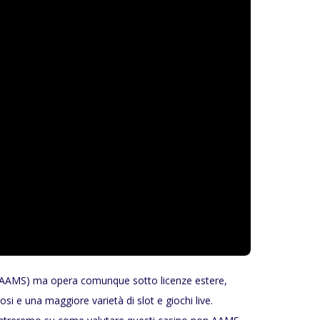
x AAMS) ma opera comunque sotto licenze estere,
i e una maggiore varietà di slot e giochi live.