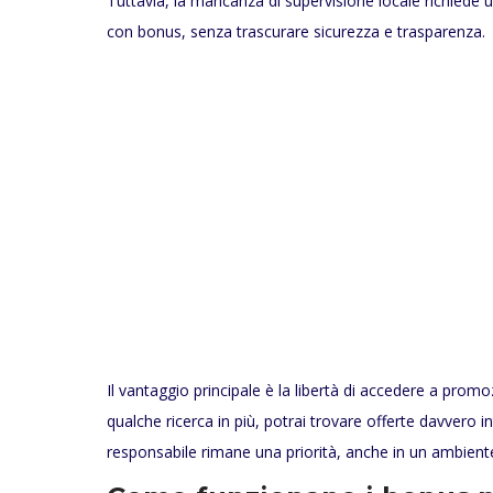
Tuttavia, la mancanza di supervisione locale richiede
con bonus, senza trascurare sicurezza e trasparenza.
Il vantaggio principale è la libertà di accedere a promo
qualche ricerca in più, potrai trovare offerte davvero i
responsabile rimane una priorità, anche in un ambient