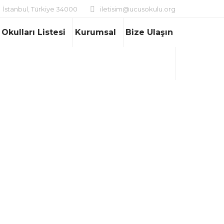
İstanbul, Türkiye 34000
iletisim@ucusokulu.org
am
Okulları Listesi
Kurumsal
Bize Ulaşın