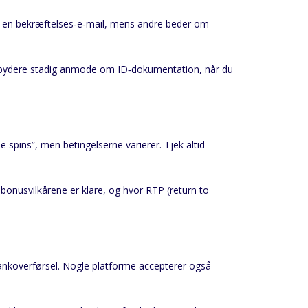
n en bekræftelses‑e‑mail, mens andre beder om
dbydere stadig anmode om ID‑dokumentation, når du
 spins”, men betingelserne varierer. Tjek altid
bonusvilkårene er klare, og hvor RTP (return to
bankoverførsel. Nogle platforme accepterer også