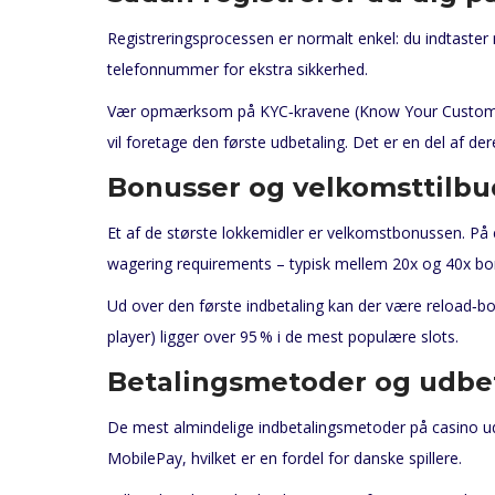
Registreringsprocessen er normalt enkel: du indtast
telefonnummer for ekstra sikkerhed.
Vær opmærksom på KYC‑kravene (Know Your Customer).
vil foretage den første udbetaling. Det er en del af der
Bonusser og velkomsttilbu
Et af de største lokkemidler er velkomstbonussen. På e
wagering requirements – typisk mellem 20x og 40x bo
Ud over den første indbetaling kan der være reload‑bo
player) ligger over 95 % i de mest populære slots.
Betalingsmetoder og udbe
De mest almindelige indbetalingsmetoder på casino ude
MobilePay, hvilket er en fordel for danske spillere.