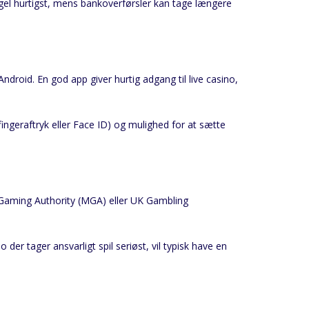
egel hurtigst, mens bankoverførsler kan tage længere
droid. En god app giver hurtig adgang til live casino,
fingeraftryk eller Face ID) og mulighed for at sætte
ta Gaming Authority (MGA) eller UK Gambling
o der tager ansvarligt spil seriøst, vil typisk have en