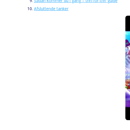
Sådan kommer du i gang – trin‑for‑trin guide
Afsluttende tanker