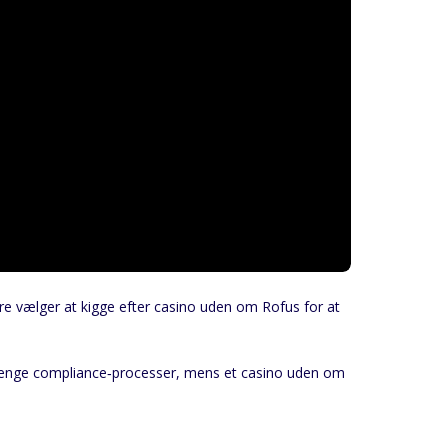
lere vælger at kigge efter casino uden om Rofus for at
strenge compliance‑processer, mens et casino uden om