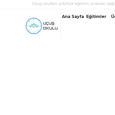
Uçuş okulları, pilotluk eğitimi, sınavlar, sağl
Ana Sayfa
Eğitimler
Ü