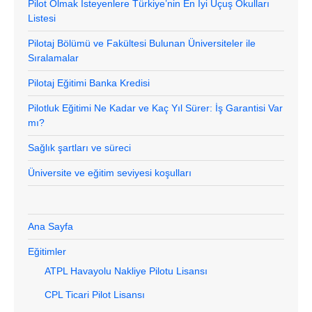
Pilot Olmak İsteyenlere Türkiye’nin En İyi Uçuş Okulları
Listesi
Pilotaj Bölümü ve Fakültesi Bulunan Üniversiteler ile
Sıralamalar
Pilotaj Eğitimi Banka Kredisi
Pilotluk Eğitimi Ne Kadar ve Kaç Yıl Sürer: İş Garantisi Var
mı?
Sağlık şartları ve süreci
Üniversite ve eğitim seviyesi koşulları
Ana Sayfa
Eğitimler
ATPL Havayolu Nakliye Pilotu Lisansı
CPL Ticari Pilot Lisansı