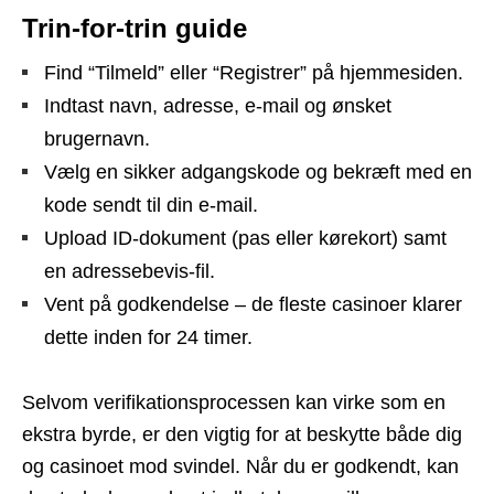
Trin-for-trin guide
Find “Tilmeld” eller “Registrer” på hjemmesiden.
Indtast navn, adresse, e‑mail og ønsket
brugernavn.
Vælg en sikker adgangskode og bekræft med en
kode sendt til din e‑mail.
Upload ID‑dokument (pas eller kørekort) samt
en adressebevis‑fil.
Vent på godkendelse – de fleste casinoer klarer
dette inden for 24 timer.
Selvom verifikationsprocessen kan virke som en
ekstra byrde, er den vigtig for at beskytte både dig
og casinoet mod svindel. Når du er godkendt, kan