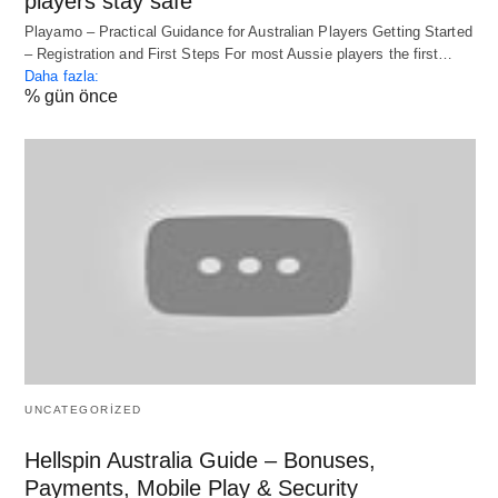
players stay safe
Playamo – Practical Guidance for Australian Players Getting Started
– Registration and First Steps For most Aussie players the first…
Daha fazla:
% gün önce
UNCATEGORIZED
Hellspin Australia Guide – Bonuses,
Payments, Mobile Play & Security