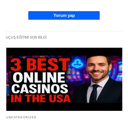
Yorum yap
UÇUŞ EĞITIMI SON BILGI
UNCATEGORIZED