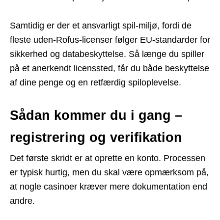
Samtidig er der et ansvarligt spil‑miljø, fordi de
fleste uden‑Rofus‑licenser følger EU‑standarder for
sikkerhed og databeskyttelse. Så længe du spiller
på et anerkendt licenssted, får du både beskyttelse
af dine penge og en retfærdig spiloplevelse.
Sådan kommer du i gang –
registrering og verifikation
Det første skridt er at oprette en konto. Processen
er typisk hurtig, men du skal være opmærksom på,
at nogle casinoer kræver mere dokumentation end
andre.