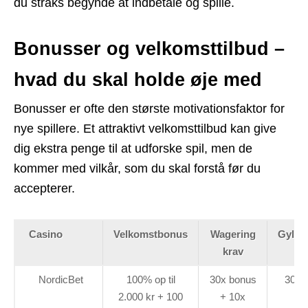
du straks begynde at indbetale og spille.
Bonusser og velkomsttilbud –
hvad du skal holde øje med
Bonusser er ofte den største motivationsfaktor for
nye spillere. Et attraktivt velkomsttilbud kan give
dig ekstra penge til at udforske spil, men de
kommer med vilkår, som du skal forstå før du
accepterer.
Casino
Velkomstbonus
Wagering
Gyldi
krav
NordicBet
100% op til
30x bonus
30 d
2.000 kr + 100
+ 10x