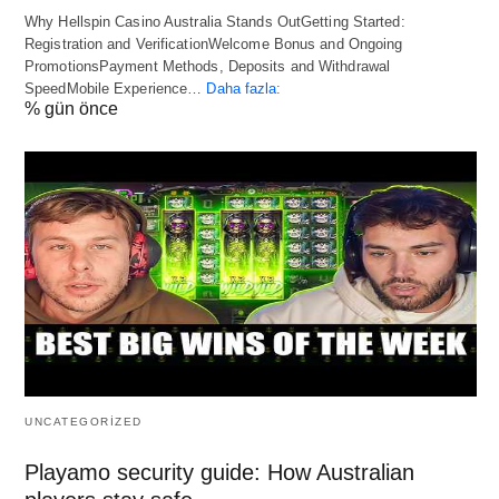
Why Hellspin Casino Australia Stands OutGetting Started:
Registration and VerificationWelcome Bonus and Ongoing
PromotionsPayment Methods, Deposits and Withdrawal
SpeedMobile Experience…
Daha fazla:
% gün önce
UNCATEGORIZED
Playamo security guide: How Australian