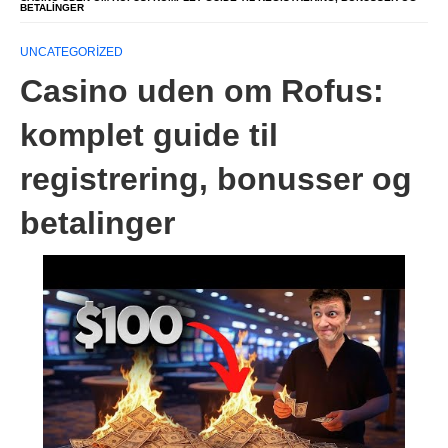
BETALINGER
UNCATEGORIZED
Casino uden om Rofus:
komplet guide til
registrering, bonusser og
betalinger