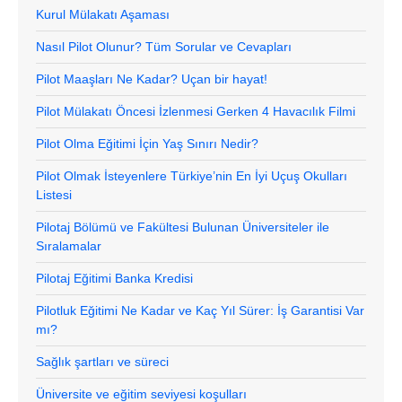
Kurul Mülakatı Aşaması
Nasıl Pilot Olunur? Tüm Sorular ve Cevapları
Pilot Maaşları Ne Kadar? Uçan bir hayat!
Pilot Mülakatı Öncesi İzlenmesi Gerken 4 Havacılık Filmi
Pilot Olma Eğitimi İçin Yaş Sınırı Nedir?
Pilot Olmak İsteyenlere Türkiye’nin En İyi Uçuş Okulları
Listesi
Pilotaj Bölümü ve Fakültesi Bulunan Üniversiteler ile
Sıralamalar
Pilotaj Eğitimi Banka Kredisi
Pilotluk Eğitimi Ne Kadar ve Kaç Yıl Sürer: İş Garantisi Var
mı?
Sağlık şartları ve süreci
Üniversite ve eğitim seviyesi koşulları