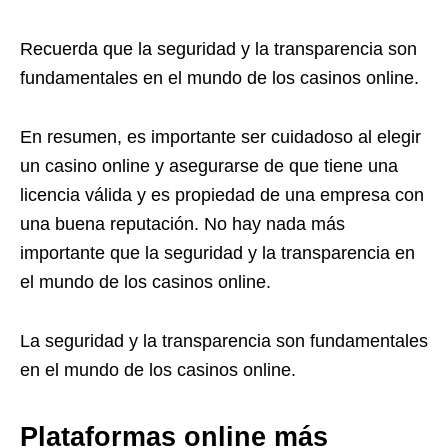
Recuerda que la seguridad y la transparencia son
fundamentales en el mundo de los casinos online.
En resumen, es importante ser cuidadoso al elegir
un casino online y asegurarse de que tiene una
licencia válida y es propiedad de una empresa con
una buena reputación. No hay nada más
importante que la seguridad y la transparencia en
el mundo de los casinos online.
La seguridad y la transparencia son fundamentales
en el mundo de los casinos online.
Plataformas online más