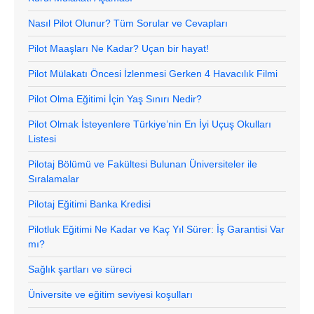
Nasıl Pilot Olunur? Tüm Sorular ve Cevapları
Pilot Maaşları Ne Kadar? Uçan bir hayat!
Pilot Mülakatı Öncesi İzlenmesi Gerken 4 Havacılık Filmi
Pilot Olma Eğitimi İçin Yaş Sınırı Nedir?
Pilot Olmak İsteyenlere Türkiye’nin En İyi Uçuş Okulları
Listesi
Pilotaj Bölümü ve Fakültesi Bulunan Üniversiteler ile
Sıralamalar
Pilotaj Eğitimi Banka Kredisi
Pilotluk Eğitimi Ne Kadar ve Kaç Yıl Sürer: İş Garantisi Var
mı?
Sağlık şartları ve süreci
Üniversite ve eğitim seviyesi koşulları