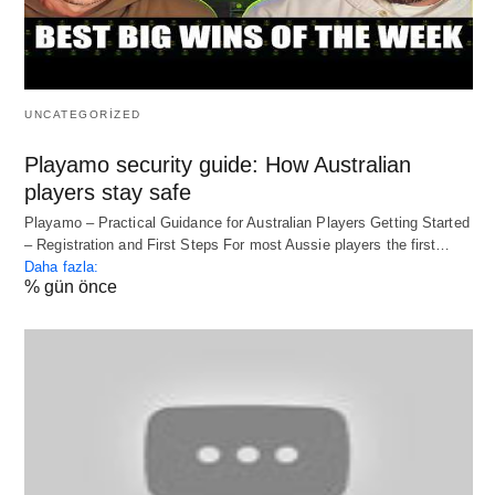
UNCATEGORIZED
Playamo security guide: How Australian
players stay safe
Playamo – Practical Guidance for Australian Players Getting Started
– Registration and First Steps For most Aussie players the first…
Daha fazla:
% gün önce