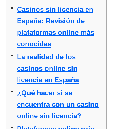
Casinos sin licencia en
España: Revisión de
plataformas online más
conocidas
La realidad de los
casinos online sin
licencia en España
¿Qué hacer si se
encuentra con un casino
online sin licencia?
Plataformas online más