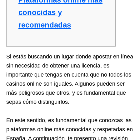
conocidas y
recomendadas
Si estás buscando un lugar donde apostar en línea
sin necesidad de obtener una licencia, es
importante que tengas en cuenta que no todos los
casinos online son iguales. Algunos pueden ser
más peligrosos que otros, y es fundamental que
sepas cómo distinguirlos.
En este sentido, es fundamental que conozcas las
plataformas online más conocidas y respetadas en
España. A continuación, te presento una revisión