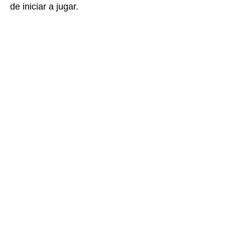
de iniciar a jugar.