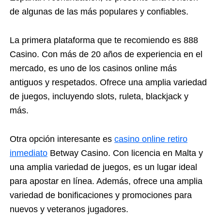
de algunas de las más populares y confiables.
La primera plataforma que te recomiendo es 888
Casino. Con más de 20 años de experiencia en el
mercado, es uno de los casinos online más
antiguos y respetados. Ofrece una amplia variedad
de juegos, incluyendo slots, ruleta, blackjack y
más.
Otra opción interesante es
casino online retiro
inmediato
Betway Casino. Con licencia en Malta y
una amplia variedad de juegos, es un lugar ideal
para apostar en línea. Además, ofrece una amplia
variedad de bonificaciones y promociones para
nuevos y veteranos jugadores.