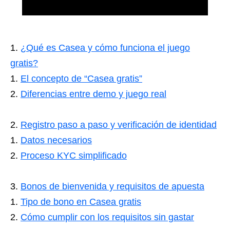
¿Qué es Casea y cómo funciona el juego
gratis?
El concepto de “Casea gratis”
Diferencias entre demo y juego real
Registro paso a paso y verificación de identidad
Datos necesarios
Proceso KYC simplificado
Bonos de bienvenida y requisitos de apuesta
Tipo de bono en Casea gratis
Cómo cumplir con los requisitos sin gastar