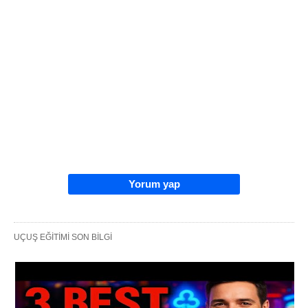
Yorum yap
UÇUŞ EĞITIMI SON BILGI