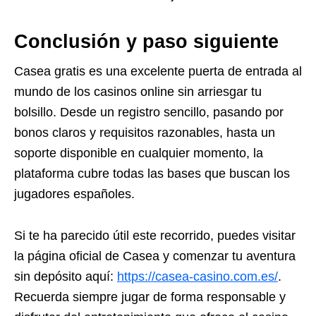
Conclusión y paso siguiente
Casea gratis es una excelente puerta de entrada al
mundo de los casinos online sin arriesgar tu
bolsillo. Desde un registro sencillo, pasando por
bonos claros y requisitos razonables, hasta un
soporte disponible en cualquier momento, la
plataforma cubre todas las bases que buscan los
jugadores españoles.
Si te ha parecido útil este recorrido, puedes visitar
la página oficial de Casea y comenzar tu aventura
sin depósito aquí:
https://casea-casino.com.es/
.
Recuerda siempre jugar de forma responsable y