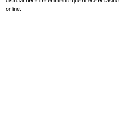
disfrutar del entretenimiento que ofrece el casino
online.