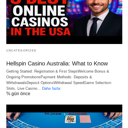
UNCATEGORIZED
Hellspin Casino Australia: What to Know
Getting Started: Registration & First StepsWelcome Bonus &
Ongoing PromotionsPayment Methods: Deposits &
WithdrawalsDeposit OptionsWithdrawal SpeedGame Selection:
Slots, Live Casino…
Daha fazla:
% gün önce