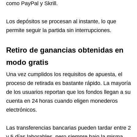
como PayPal y Skrill.
Los depósitos se procesan al instante, lo que
permite seguir la partida sin interrupciones.
Retiro de ganancias obtenidas en
modo gratis
Una vez cumplidos los requisitos de apuesta, el
proceso de retirada es bastante rápido. La mayoría
de los usuarios reportan que los fondos llegan a su
cuenta en 24 horas cuando eligen monederos
electrónicos.
Las transferencias bancarias pueden tardar entre 2
y 5 días laborables, pero siempre bajo la misma