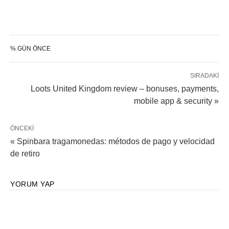
% GÜN ÖNCE
SIRADAKI
Loots United Kingdom review – bonuses, payments,
mobile app & security »
ÖNCEKI
« Spinbara tragamonedas: métodos de pago y velocidad
de retiro
YORUM YAP