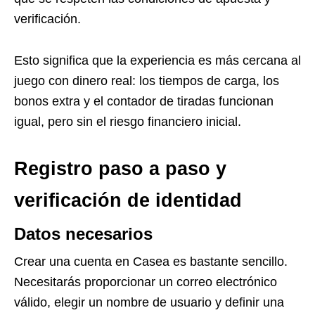
verificación.
Esto significa que la experiencia es más cercana al
juego con dinero real: los tiempos de carga, los
bonos extra y el contador de tiradas funcionan
igual, pero sin el riesgo financiero inicial.
Registro paso a paso y
verificación de identidad
Datos necesarios
Crear una cuenta en Casea es bastante sencillo.
Necesitarás proporcionar un correo electrónico
válido, elegir un nombre de usuario y definir una