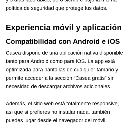
política de seguridad que protege tus datos.
Experiencia móvil y aplicación
Compatibilidad con Android e iOS
Casea dispone de una aplicación nativa disponible
tanto para Android como para iOS. La app está
optimizada para pantallas de cualquier tamaño y
permite acceder a la sección “Casea gratis” sin
necesidad de descargar archivos adicionales.
Además, el sitio web está totalmente responsive,
así que si prefieres no instalar nada, también
puedes jugar desde el navegador del móvil.