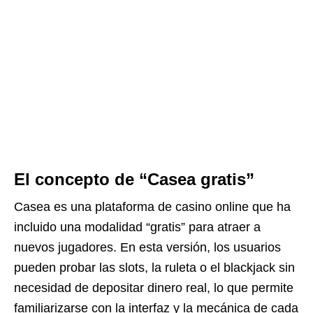
El concepto de “Casea gratis”
Casea es una plataforma de casino online que ha
incluido una modalidad “gratis” para atraer a
nuevos jugadores. En esta versión, los usuarios
pueden probar las slots, la ruleta o el blackjack sin
necesidad de depositar dinero real, lo que permite
familiarizarse con la interfaz y la mecánica de cada