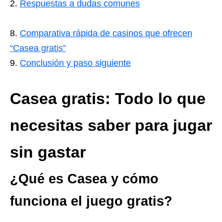
Respuestas a dudas comunes
Comparativa rápida de casinos que ofrecen
“Casea gratis”
Conclusión y paso siguiente
Casea gratis: Todo lo que
necesitas saber para jugar
sin gastar
¿Qué es Casea y cómo
funciona el juego gratis?