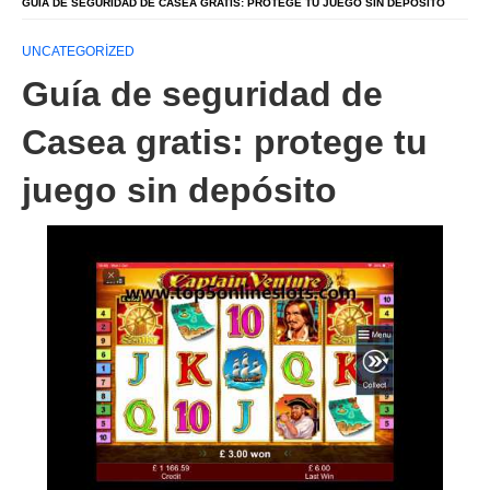
GUÍA DE SEGURIDAD DE CASEA GRATIS: PROTEGE TU JUEGO SIN DEPÓSITO
UNCATEGORIZED
Guía de seguridad de
Casea gratis: protege tu
juego sin depósito