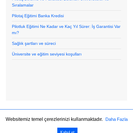
Sıralamalar
Pilotaj Eğitimi Banka Kredisi
Pilotluk Eğitimi Ne Kadar ve Kaç Yıl Sürer: İş Garantisi Var
mı?
Sağlık şartları ve süreci
Üniversite ve eğitim seviyesi koşulları
Websitemiz temel çerezlerinizi kullanmaktadır.
Daha Fazla
Bütün hakları saklıdır
Gerçek Versiyonu Gör
Kabul et