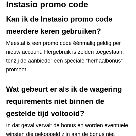
Instasio promo code
Kan ik de Instasio promo code
meerdere keren gebruiken?
Meestal is een promo code éénmalig geldig per
nieuw account. Hergebruik is zelden toegestaan,
tenzij de aanbieder een speciale “herhaalbonus”
promoot.
Wat gebeurt er als ik de wagering
requirements niet binnen de
gestelde tijd voltooid?
In dat geval vervalt de bonus en worden eventuele
winsten die gekoppeld zijn aan de bonus niet