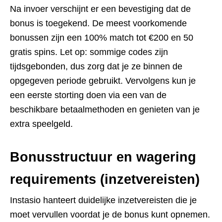
Na invoer verschijnt er een bevestiging dat de
bonus is toegekend. De meest voorkomende
bonussen zijn een 100% match tot €200 en 50
gratis spins. Let op: sommige codes zijn
tijdsgebonden, dus zorg dat je ze binnen de
opgegeven periode gebruikt. Vervolgens kun je
een eerste storting doen via een van de
beschikbare betaalmethoden en genieten van je
extra speelgeld.
Bonusstructuur en wagering
requirements (inzetvereisten)
Instasio hanteert duidelijke inzetvereisten die je
moet vervullen voordat je de bonus kunt opnemen.