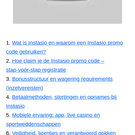
Wat is Instasio en waarom een Instasio promo
code gebruiken?
Hoe claim je de Instasio promo code –
stap‑voor‑stap registratie
Bonusstructuur en wagering requirements
(inzetvereisten)
Betaalmethoden, stortingen en opnames bij
Instasio
Mobiele ervaring: app, live casino en
sportweddenschappen
Veiligheid, licenties en verantwoord gokken