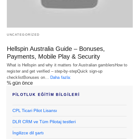
UNCATEGORIZED
Hellspin Australia Guide – Bonuses,
Payments, Mobile Play & Security
What is Hellspin and why it matters for Australian gamblersHow to
register and get verified – step‑by‑stepQuick sign‑up
checklistBonuses on…
Daha fazla:
% gün önce
PILOTLUK EĞITIM BILGILERI
CPL Ticari Pilot Lisansı
DLR CRM ve Tüm Pilotaj testleri
İngilizce dil şartı