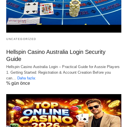
UNCATEGORIZED
Hellspin Casino Australia Login Security
Guide
Hellspin Casino Australia Login – Practical Guide for Aussie Players
1. Getting Started: Registration & Account Creation Before you
can…
Daha fazla:
% gün önce