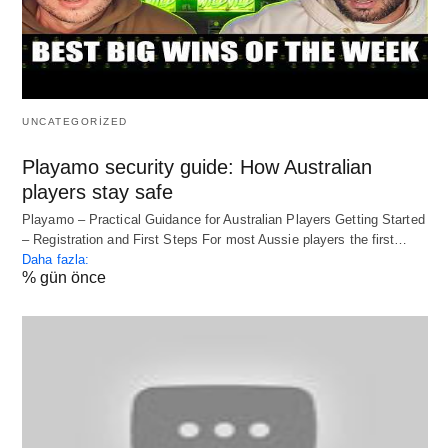
UNCATEGORIZED
Playamo security guide: How Australian
players stay safe
Playamo – Practical Guidance for Australian Players Getting Started
– Registration and First Steps For most Aussie players the first…
Daha fazla:
% gün önce