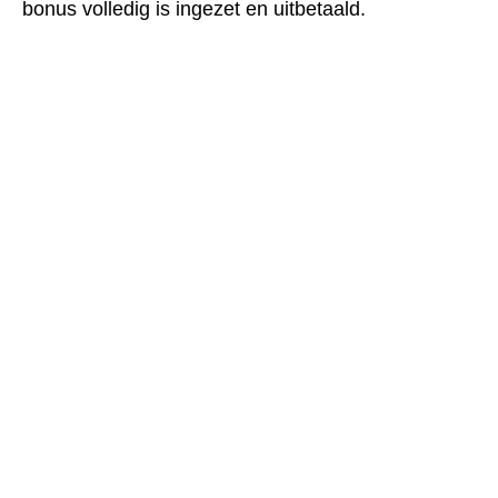
bonus volledig is ingezet en uitbetaald.