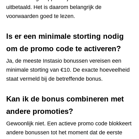
uitbetaald. Het is daarom belangrijk de
voorwaarden goed te lezen.
Is er een minimale storting nodig
om de promo code te activeren?
Ja, de meeste Instasio bonussen vereisen een
minimale storting van €10. De exacte hoeveelheid
staat vermeld bij de betreffende bonus.
Kan ik de bonus combineren met
andere promoties?
Gewoonlijk niet. Een actieve promo code blokkeert
andere bonussen tot het moment dat de eerste