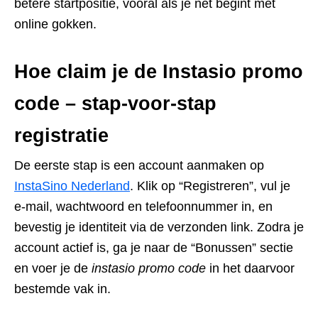
betere startpositie, vooral als je net begint met
online gokken.
Hoe claim je de Instasio promo
code – stap‑voor‑stap
registratie
De eerste stap is een account aanmaken op
InstaSino Nederland
. Klik op “Registreren”, vul je
e‑mail, wachtwoord en telefoonnummer in, en
bevestig je identiteit via de verzonden link. Zodra je
account actief is, ga je naar de “Bonussen” sectie
en voer je de
instasio promo code
in het daarvoor
bestemde vak in.