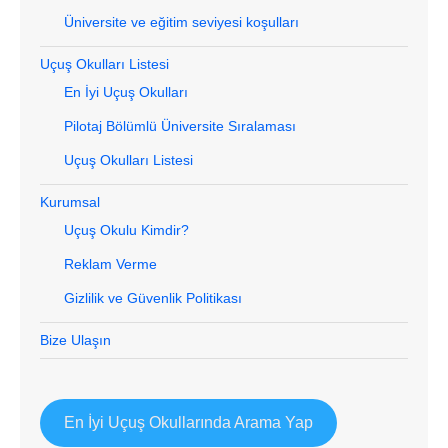
Üniversite ve eğitim seviyesi koşulları
Uçuş Okulları Listesi
En İyi Uçuş Okulları
Pilotaj Bölümlü Üniversite Sıralaması
Uçuş Okulları Listesi
Kurumsal
Uçuş Okulu Kimdir?
Reklam Verme
Gizlilik ve Güvenlik Politikası
Bize Ulaşın
En İyi Uçuş Okullarında Arama Yap