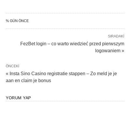
% GÜN ÖNCE
SIRADAKI
FezBet login – co warto wiedzieć przed pierwszym
logowaniem »
ÖNCEKI
« Insta Sino Casino registratie stappen – Zo meld je je
aan en claim je bonus
YORUM YAP