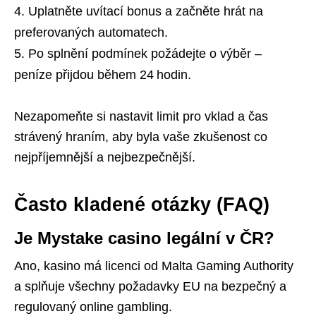
Uplatněte uvítací bonus a začněte hrát na
preferovaných automatech.
Po splnění podmínek požádejte o výběr –
peníze přijdou během 24 hodin.
Nezapomeňte si nastavit limit pro vklad a čas
strávený hraním, aby byla vaše zkušenost co
nejpříjemnější a nejbezpečnější.
Často kladené otázky (FAQ)
Je Mystake casino legální v ČR?
Ano, kasino má licenci od Malta Gaming Authority
a splňuje všechny požadavky EU na bezpečný a
regulovaný online gambling.