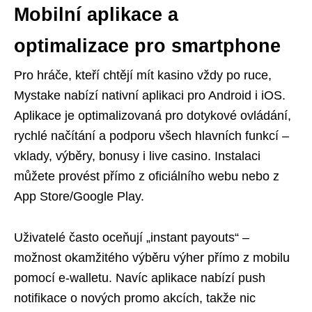
Mobilní aplikace a
optimalizace pro smartphone
Pro hráče, kteří chtějí mít kasino vždy po ruce,
Mystake nabízí nativní aplikaci pro Android i iOS.
Aplikace je optimalizovaná pro dotykové ovládání,
rychlé načítání a podporu všech hlavních funkcí –
vklady, výběry, bonusy i live casino. Instalaci
můžete provést přímo z oficiálního webu nebo z
App Store/Google Play.
Uživatelé často oceňují „instant payouts“ –
možnost okamžitého výběru výher přímo z mobilu
pomocí e‑walletu. Navíc aplikace nabízí push
notifikace o nových promo akcích, takže nic