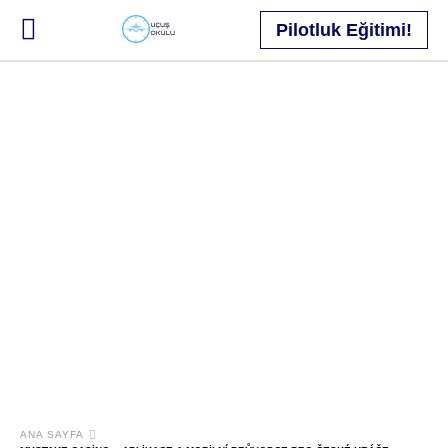
Pilotluk Eğitimi!
ANA SAYFA