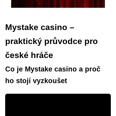
Mystake casino –
praktický průvodce pro
české hráče
Co je Mystake casino a proč
ho stojí vyzkoušet