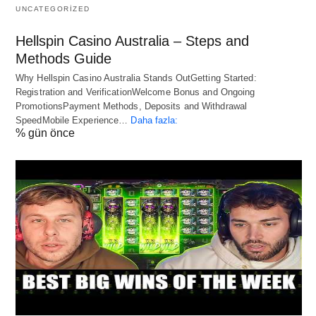
UNCATEGORIZED
Hellspin Casino Australia – Steps and
Methods Guide
Why Hellspin Casino Australia Stands OutGetting Started:
Registration and VerificationWelcome Bonus and Ongoing
PromotionsPayment Methods, Deposits and Withdrawal
SpeedMobile Experience…
Daha fazla:
% gün önce