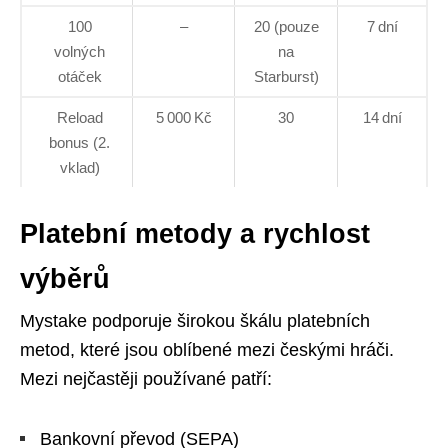
100
–
20 (pouze
7 dní
volných
na
otáček
Starburst)
Reload
5 000 Kč
30
14 dní
bonus (2.
vklad)
Platební metody a rychlost
výběrů
Mystake podporuje širokou škálu platebních
metod, které jsou oblíbené mezi českými hráči.
Mezi nejčastěji používané patří:
Bankovní převod (SEPA)