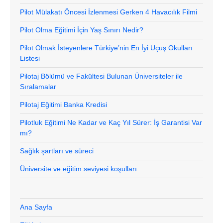
Pilot Mülakatı Öncesi İzlenmesi Gerken 4 Havacılık Filmi
Pilot Olma Eğitimi İçin Yaş Sınırı Nedir?
Pilot Olmak İsteyenlere Türkiye’nin En İyi Uçuş Okulları
Listesi
Pilotaj Bölümü ve Fakültesi Bulunan Üniversiteler ile
Sıralamalar
Pilotaj Eğitimi Banka Kredisi
Pilotluk Eğitimi Ne Kadar ve Kaç Yıl Sürer: İş Garantisi Var
mı?
Sağlık şartları ve süreci
Üniversite ve eğitim seviyesi koşulları
Ana Sayfa