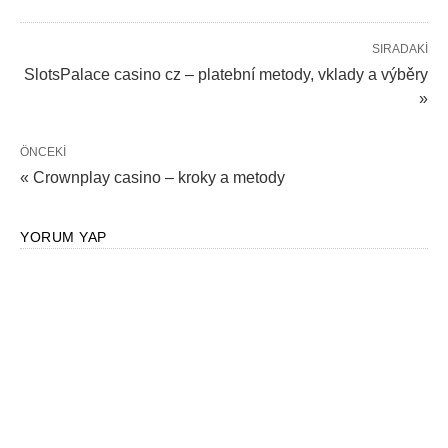
SIRADAKI
SlotsPalace casino cz – platební metody, vklady a výběry
»
ÖNCEKI
« Crownplay casino – kroky a metody
YORUM YAP