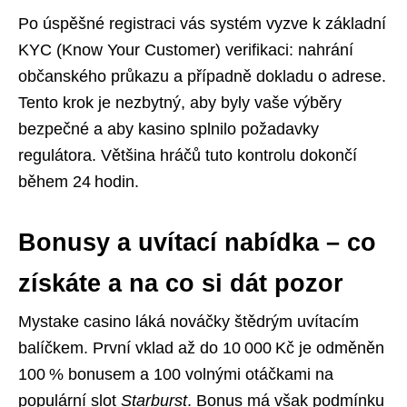
Po úspěšné registraci vás systém vyzve k základní
KYC (Know Your Customer) verifikaci: nahrání
občanského průkazu a případně dokladu o adrese.
Tento krok je nezbytný, aby byly vaše výběry
bezpečné a aby kasino splnilo požadavky
regulátora. Většina hráčů tuto kontrolu dokončí
během 24 hodin.
Bonusy a uvítací nabídka – co
získáte a na co si dát pozor
Mystake casino láká nováčky štědrým uvítacím
balíčkem. První vklad až do 10 000 Kč je odměněn
100 % bonusem a 100 volnými otáčkami na
populární slot
Starburst
. Bonus má však podmínku