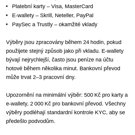
Platební karty – Visa, MasterCard
E‑wallety – Skrill, Neteller, PayPal
PaySec a Trustly – okamžité vklady
Výběry jsou zpracovány během 24 hodin, pokud
použijete stejný způsob jako při vkladu. E‑wallety
bývají nejrychlejší, často jsou peníze na účtu
hotové během několika minut. Bankovní převod
může trvat 2–3 pracovní dny.
Upozornění na minimální výběr: 500 Kč pro karty a
e‑wallety, 2 000 Kč pro bankovní převod. Všechny
výběry podléhají standardní kontrole KYC, aby se
předešlo podvodům.