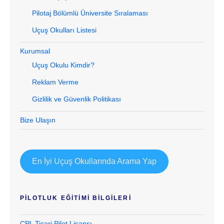
Pilotaj Bölümlü Üniversite Sıralaması
Uçuş Okulları Listesi
Kurumsal
Uçuş Okulu Kimdir?
Reklam Verme
Gizlilik ve Güvenlik Politikası
Bize Ulaşın
En İyi Uçuş Okullarında Arama Yap
PILOTLUK EĞITIMI BILGILERI
CPL Ticari Pilot Lisansı