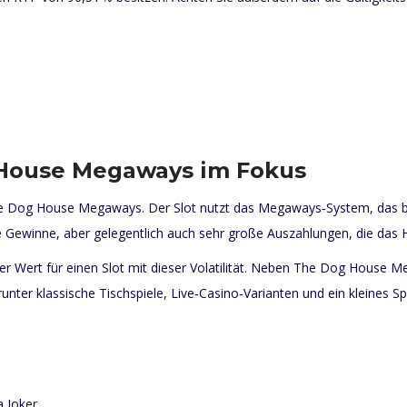
g House Megaways im Fokus
The Dog House Megaways. Der Slot nutzt das Megaways‑System, das bi
leine Gewinne, aber gelegentlich auch sehr große Auszahlungen, die das
ider Wert für einen Slot mit dieser Volatilität. Neben The Dog House M
nter klassische Tischspiele, Live‑Casino‑Varianten und ein kleines 
a Joker