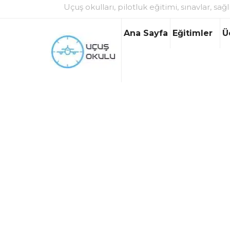
Uçuş okulları, pilotluk eğitimi, sınavlar, sağl
Ana Sayfa
Eğitimler
Ü