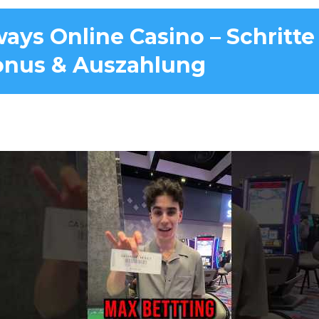
ys Online Casino – Schritte
Bonus & Auszahlung