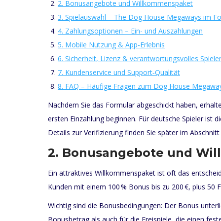
2. Bonusangebote und Willkommenspaket
3. Spielauswahl – The Dog House Megaways im F
4. Zahlungsoptionen – Ein- und Auszahlungen
5. Mobile Nutzung & App‑Erlebnis
6. Sicherheit, Lizenz & verantwortungsvolles Spiele
7. Kundenservice und Support‑Qualität
8. FAQ – Häufige Fragen zum Dog House Megaway
Nachdem Sie das Formular abgeschickt haben, erhalten 
ersten Einzahlung beginnen. Für deutsche Spieler ist d
Details zur Verifizierung finden Sie später im Abschn
2. Bonusangebote und Wi
Ein attraktives Willkommenspaket ist oft das entsch
Kunden mit einem 100 % Bonus bis zu 200 €, plus 50 F
Wichtig sind die Bonusbedingungen: Der Bonus unterl
Bonusbetrag als auch für die Freispiele, die einen fe