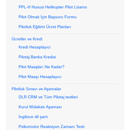
PPL-H Hususi Helikopter Pilot Lisansı
Pilot Olmak İçin Başvuru Formu
Pilotluk Eğitimi Ücret Planları
Ücretler ve Kredi
Kredi Hesaplayıcı
Pilotaj Banka Kredisi
Pilot Maaşları Ne Kadar?
Pilot Maaşı Hesaplayıcı
Pilotluk Sınavı ve Aşamalar
DLR CRM ve Tüm Pilotaj testleri
Kurul Mülakatı Aşaması
İngilizce dil şartı
Psikomotor Reaksiyon Zamanı Testi