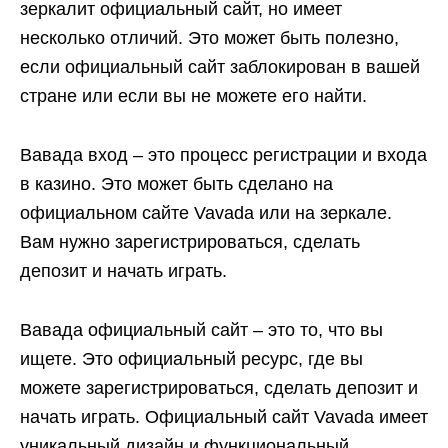
зеркалит официальный сайт, но имеет
несколько отличий. Это может быть полезно,
если официальный сайт заблокирован в вашей
стране или если вы не можете его найти.
Вавада вход – это процесс регистрации и входа
в казино. Это может быть сделано на
официальном сайте Vavada или на зеркале.
Вам нужно зарегистрироваться, сделать
депозит и начать играть.
Вавада официальный сайт – это то, что вы
ищете. Это официальный ресурс, где вы
можете зарегистрироваться, сделать депозит и
начать играть. Официальный сайт Vavada имеет
уникальный дизайн и функциональный