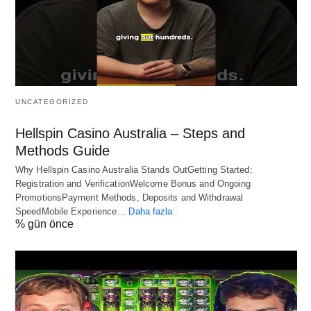
UNCATEGORIZED
Hellspin Casino Australia – Steps and
Methods Guide
Why Hellspin Casino Australia Stands OutGetting Started:
Registration and VerificationWelcome Bonus and Ongoing
PromotionsPayment Methods, Deposits and Withdrawal
SpeedMobile Experience…
Daha fazla:
% gün önce