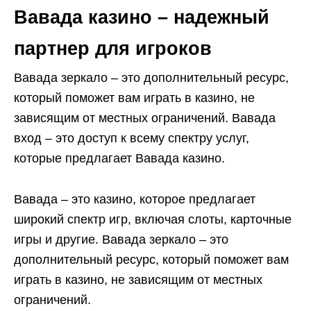
Вавада казино – надежный
партнер для игроков
Вавада зеркало – это дополнительный ресурс,
который поможет вам играть в казино, не
зависящим от местных ограничений. Вавада
вход – это доступ к всему спектру услуг,
которые предлагает Вавада казино.
Вавада – это казино, которое предлагает
широкий спектр игр, включая слоты, карточные
игры и другие. Вавада зеркало – это
дополнительный ресурс, который поможет вам
играть в казино, не зависящим от местных
ограничений.