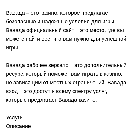
Вавада – это казино, которое предлагает
безопасные и надежные условия для игры.
Вавада официальный сайт – это место, где вы
можете найти все, что вам нужно для успешной
игры.
Вавада рабочее зеркало – это дополнительный
ресурс, который поможет вам играть в казино,
не зависящим от местных ограничений. Вавада
вход – это доступ к всему спектру услуг,
которые предлагает Вавада казино.
Услуги
Описание