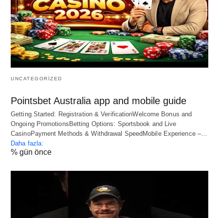
UNCATEGORIZED
Pointsbet Australia app and mobile guide
Getting Started: Registration & VerificationWelcome Bonus and
Ongoing PromotionsBetting Options: Sportsbook and Live
CasinoPayment Methods & Withdrawal SpeedMobile Experience –…
Daha fazla:
% gün önce