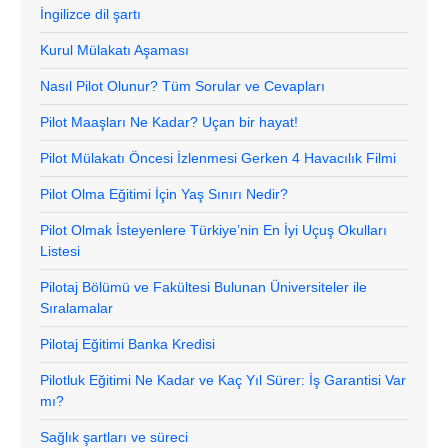
İngilizce dil şartı
Kurul Mülakatı Aşaması
Nasıl Pilot Olunur? Tüm Sorular ve Cevapları
Pilot Maaşları Ne Kadar? Uçan bir hayat!
Pilot Mülakatı Öncesi İzlenmesi Gerken 4 Havacılık Filmi
Pilot Olma Eğitimi İçin Yaş Sınırı Nedir?
Pilot Olmak İsteyenlere Türkiye’nin En İyi Uçuş Okulları
Listesi
Pilotaj Bölümü ve Fakültesi Bulunan Üniversiteler ile
Sıralamalar
Pilotaj Eğitimi Banka Kredisi
Pilotluk Eğitimi Ne Kadar ve Kaç Yıl Sürer: İş Garantisi Var
mı?
Sağlık şartları ve süreci