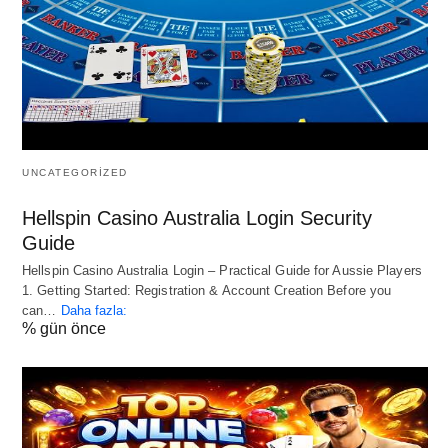
UNCATEGORIZED
Hellspin Casino Australia Login Security
Guide
Hellspin Casino Australia Login – Practical Guide for Aussie Players
1. Getting Started: Registration & Account Creation Before you
can…
Daha fazla:
% gün önce