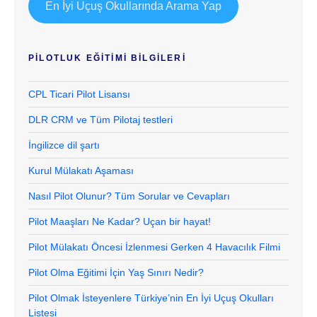
En İyi Uçuş Okullarında Arama Yap
PILOTLUK EĞITIMI BILGILERI
CPL Ticari Pilot Lisansı
DLR CRM ve Tüm Pilotaj testleri
İngilizce dil şartı
Kurul Mülakatı Aşaması
Nasıl Pilot Olunur? Tüm Sorular ve Cevapları
Pilot Maaşları Ne Kadar? Uçan bir hayat!
Pilot Mülakatı Öncesi İzlenmesi Gerken 4 Havacılık Filmi
Pilot Olma Eğitimi İçin Yaş Sınırı Nedir?
Pilot Olmak İsteyenlere Türkiye’nin En İyi Uçuş Okulları
Listesi