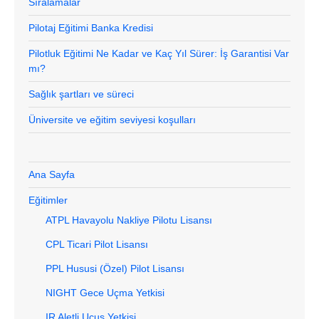
Sıralamalar
Pilotaj Eğitimi Banka Kredisi
Pilotluk Eğitimi Ne Kadar ve Kaç Yıl Sürer: İş Garantisi Var
mı?
Sağlık şartları ve süreci
Üniversite ve eğitim seviyesi koşulları
Ana Sayfa
Eğitimler
ATPL Havayolu Nakliye Pilotu Lisansı
CPL Ticari Pilot Lisansı
PPL Hususi (Özel) Pilot Lisansı
NIGHT Gece Uçma Yetkisi
IR Aletli Uçuş Yetkisi