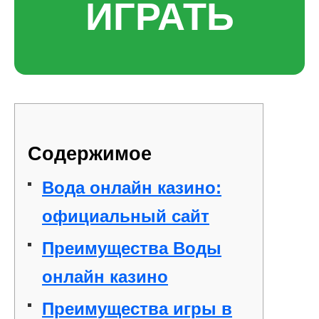
ИГРАТЬ
Содержимое
Вода онлайн казино:
официальный сайт
Преимущества Воды
онлайн казино
Преимущества игры в