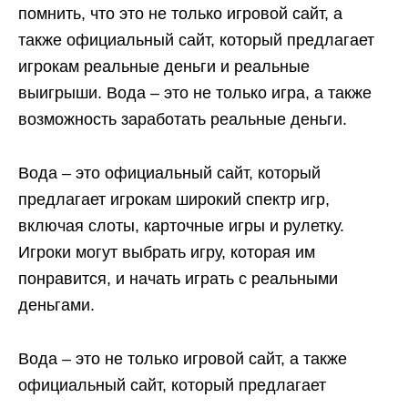
помнить, что это не только игровой сайт, а
также официальный сайт, который предлагает
игрокам реальные деньги и реальные
выигрыши. Вода – это не только игра, а также
возможность заработать реальные деньги.
Вода – это официальный сайт, который
предлагает игрокам широкий спектр игр,
включая слоты, карточные игры и рулетку.
Игроки могут выбрать игру, которая им
понравится, и начать играть с реальными
деньгами.
Вода – это не только игровой сайт, а также
официальный сайт, который предлагает