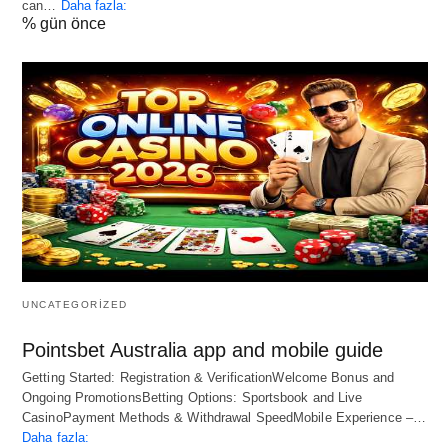
can…
Daha fazla:
% gün önce
UNCATEGORIZED
Pointsbet Australia app and mobile guide
Getting Started: Registration & VerificationWelcome Bonus and
Ongoing PromotionsBetting Options: Sportsbook and Live
CasinoPayment Methods & Withdrawal SpeedMobile Experience –…
Daha fazla: