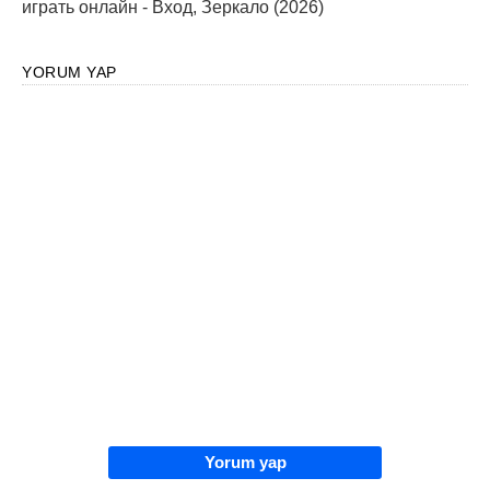
играть онлайн - Вход, Зеркало (2026)
YORUM YAP
Yorum yap