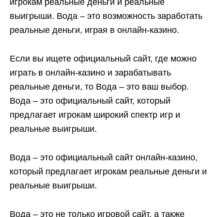
игрокам реальные деньги и реальные
выигрыши. Вода – это возможность заработать
реальные деньги, играя в онлайн-казино.
Если вы ищете официальный сайт, где можно
играть в онлайн-казино и зарабатывать
реальные деньги, то Вода – это ваш выбор.
Вода – это официальный сайт, который
предлагает игрокам широкий спектр игр и
реальные выигрыши.
Вода – это официальный сайт онлайн-казино,
который предлагает игрокам реальные деньги и
реальные выигрыши.
Вода – это не только игровой сайт, а также