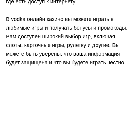
где есть доступ к интернету.
В vodka онлайн казино вы можете играть в
любимые игры и получать бонусы и промокоды.
Вам доступен широкий выбор игр, включая
слоты, карточные игры, рулетку и другие. Вы
можете быть уверены, что ваша информация
будет защищена и что вы будете играть честно.