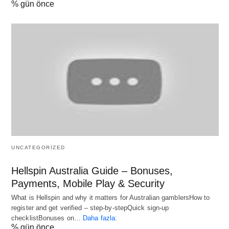
% gün önce
UNCATEGORIZED
Hellspin Australia Guide – Bonuses,
Payments, Mobile Play & Security
What is Hellspin and why it matters for Australian gamblersHow to
register and get verified – step‑by‑stepQuick sign‑up
checklistBonuses on…
Daha fazla:
% gün önce