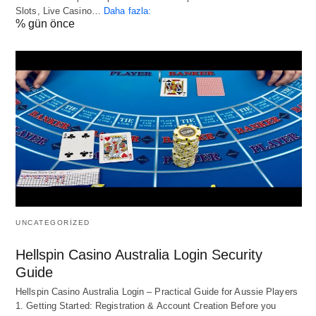
Slots, Live Casino…
Daha fazla:
% gün önce
UNCATEGORIZED
Hellspin Casino Australia Login Security
Guide
Hellspin Casino Australia Login – Practical Guide for Aussie Players
1. Getting Started: Registration & Account Creation Before you