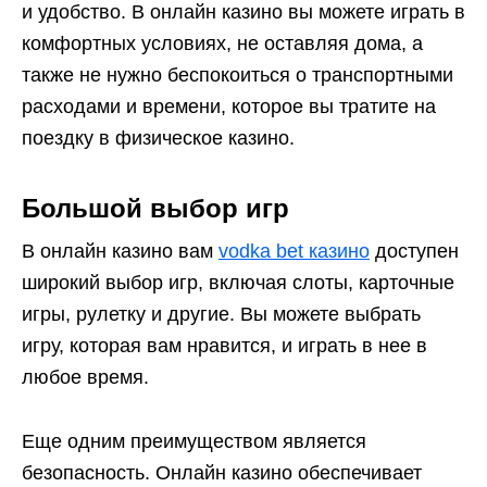
и удобство. В онлайн казино вы можете играть в
комфортных условиях, не оставляя дома, а
также не нужно беспокоиться о транспортными
расходами и времени, которое вы тратите на
поездку в физическое казино.
Большой выбор игр
В онлайн казино вам
vodka bet казино
доступен
широкий выбор игр, включая слоты, карточные
игры, рулетку и другие. Вы можете выбрать
игру, которая вам нравится, и играть в нее в
любое время.
Еще одним преимуществом является
безопасность. Онлайн казино обеспечивает