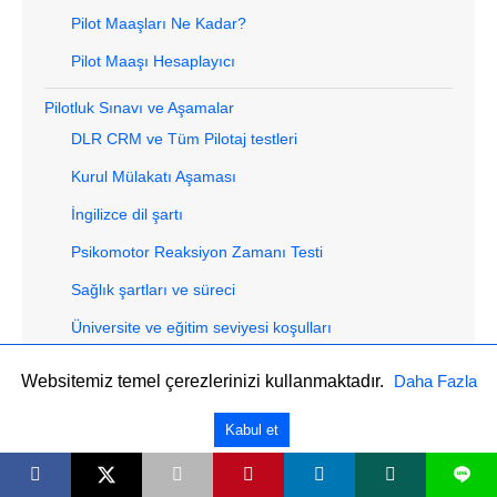
Pilot Maaşları Ne Kadar?
Pilot Maaşı Hesaplayıcı
Pilotluk Sınavı ve Aşamalar
DLR CRM ve Tüm Pilotaj testleri
Kurul Mülakatı Aşaması
İngilizce dil şartı
Psikomotor Reaksiyon Zamanı Testi
Sağlık şartları ve süreci
Üniversite ve eğitim seviyesi koşulları
Uçuş Okulları Listesi
Websitemiz temel çerezlerinizi kullanmaktadır.
Daha Fazla
En İyi Uçuş Okulları
Kabul et
Pilotaj Bölümlü Üniversite Sıralaması
L
Uçuş Okulları Listesi