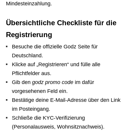
Mindesteinzahlung.
Übersichtliche Checkliste für die
Registrierung
Besuche die offizielle Godz Seite für
Deutschland.
Klicke auf „Registrieren“ und fülle alle
Pflichtfelder aus.
Gib den
godz promo code
im dafür
vorgesehenen Feld ein.
Bestätige deine E‑Mail-Adresse über den Link
im Posteingang.
Schließe die KYC‑Verifizierung
(Personalausweis, Wohnsitznachweis).