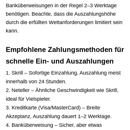
Banküberweisungen in der Regel 2–3 Werktage
benötigen. Beachte, dass die Auszahlungshöhe
durch die erfüllten Wettanforderungen limitiert sein
kann.
Empfohlene Zahlungsmethoden für
schnelle Ein‑ und Auszahlungen
Skrill – Sofortige Einzahlung, Auszahlung meist
innerhalb von 24 Stunden.
Neteller – Ähnliche Geschwindigkeit wie Skrill,
ideal für Vielspieler.
Kreditkarte (Visa/MasterCard) – Breite
Akzeptanz, Auszahlung dauert 1–2 Werktage.
Banküberweisung – Sicher, aber etwas