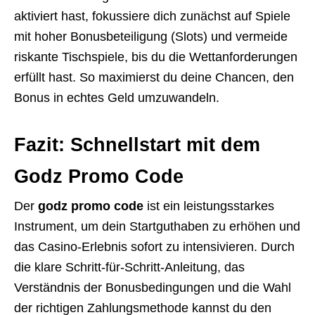
aktiviert hast, fokussiere dich zunächst auf Spiele
mit hoher Bonusbeteiligung (Slots) und vermeide
riskante Tischspiele, bis du die Wettanforderungen
erfüllt hast. So maximierst du deine Chancen, den
Bonus in echtes Geld umzuwandeln.
Fazit: Schnellstart mit dem
Godz Promo Code
Der
godz promo code
ist ein leistungsstarkes
Instrument, um dein Startguthaben zu erhöhen und
das Casino‑Erlebnis sofort zu intensivieren. Durch
die klare Schritt‑für‑Schritt‑Anleitung, das
Verständnis der Bonusbedingungen und die Wahl
der richtigen Zahlungsmethode kannst du den