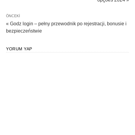
ÖNCEKI
« Godz login – pełny przewodnik po rejestracji, bonusie i
bezpieczeństwie
YORUM YAP