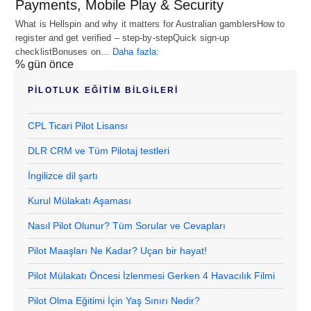
Payments, Mobile Play & Security
What is Hellspin and why it matters for Australian gamblersHow to
register and get verified – step‑by‑stepQuick sign‑up
checklistBonuses on…
Daha fazla:
% gün önce
PILOTLUK EĞITIM BILGILERI
CPL Ticari Pilot Lisansı
DLR CRM ve Tüm Pilotaj testleri
İngilizce dil şartı
Kurul Mülakatı Aşaması
Nasıl Pilot Olunur? Tüm Sorular ve Cevapları
Pilot Maaşları Ne Kadar? Uçan bir hayat!
Pilot Mülakatı Öncesi İzlenmesi Gerken 4 Havacılık Filmi
Pilot Olma Eğitimi İçin Yaş Sınırı Nedir?