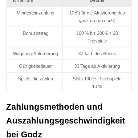
Kriterium
Details
Mindesteinzahlung
10 € (für die Aktivierung des
godz promo code
)
Bonusbetrag
100 % bis 200 € + 20
Freispiele
Wagering‑Anforderung
30‑fach des Bonus
Gültigkeitsdauer
30 Tage ab Aktivierung
Spiele, die zählen
Slots 100 %, Tischspiele
10 %
Zahlungsmethoden und
Auszahlungsgeschwindigkeit
bei Godz