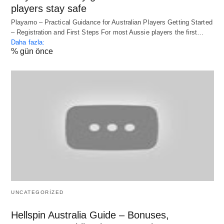
players stay safe
Playamo – Practical Guidance for Australian Players Getting Started
– Registration and First Steps For most Aussie players the first…
Daha fazla:
% gün önce
UNCATEGORIZED
Hellspin Australia Guide – Bonuses,