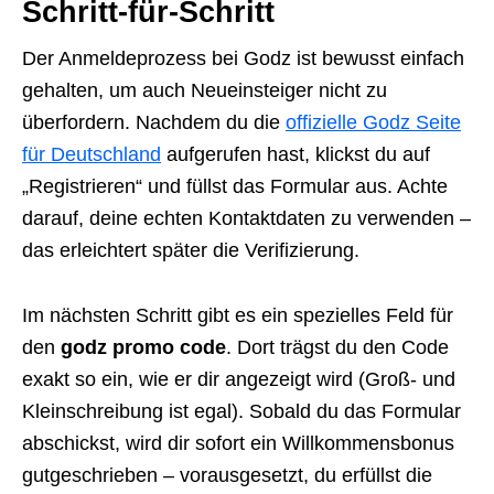
Schritt‑für‑Schritt
Der Anmeldeprozess bei Godz ist bewusst einfach
gehalten, um auch Neueinsteiger nicht zu
überfordern. Nachdem du die
offizielle Godz Seite
für Deutschland
aufgerufen hast, klickst du auf
„Registrieren“ und füllst das Formular aus. Achte
darauf, deine echten Kontaktdaten zu verwenden –
das erleichtert später die Verifizierung.
Im nächsten Schritt gibt es ein spezielles Feld für
den
godz promo code
. Dort trägst du den Code
exakt so ein, wie er dir angezeigt wird (Groß‑ und
Kleinschreibung ist egal). Sobald du das Formular
abschickst, wird dir sofort ein Willkommensbonus
gutgeschrieben – vorausgesetzt, du erfüllst die