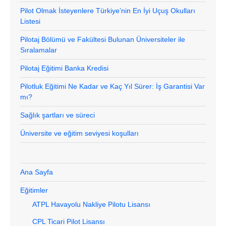
Pilot Olmak İsteyenlere Türkiye’nin En İyi Uçuş Okulları
Listesi
Pilotaj Bölümü ve Fakültesi Bulunan Üniversiteler ile
Sıralamalar
Pilotaj Eğitimi Banka Kredisi
Pilotluk Eğitimi Ne Kadar ve Kaç Yıl Sürer: İş Garantisi Var
mı?
Sağlık şartları ve süreci
Üniversite ve eğitim seviyesi koşulları
Ana Sayfa
Eğitimler
ATPL Havayolu Nakliye Pilotu Lisansı
CPL Ticari Pilot Lisansı