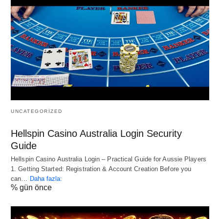
UNCATEGORIZED
Hellspin Casino Australia Login Security
Guide
Hellspin Casino Australia Login – Practical Guide for Aussie Players
1. Getting Started: Registration & Account Creation Before you
can…
Daha fazla:
% gün önce