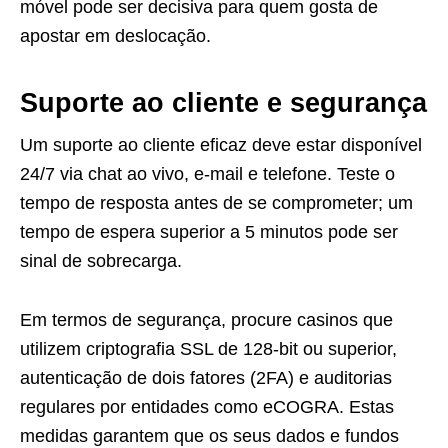
móvel pode ser decisiva para quem gosta de
apostar em deslocação.
Suporte ao cliente e segurança
Um suporte ao cliente eficaz deve estar disponível
24/7 via chat ao vivo, e‑mail e telefone. Teste o
tempo de resposta antes de se comprometer; um
tempo de espera superior a 5 minutos pode ser
sinal de sobrecarga.
Em termos de segurança, procure casinos que
utilizem criptografia SSL de 128‑bit ou superior,
autenticação de dois fatores (2FA) e auditorias
regulares por entidades como eCOGRA. Estas
medidas garantem que os seus dados e fundos