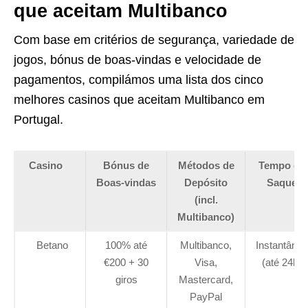
que aceitam Multibanco
Com base em critérios de segurança, variedade de
jogos, bónus de boas‑vindas e velocidade de
pagamentos, compilámos uma lista dos cinco
melhores casinos que aceitam Multibanco em
Portugal.
Casino
Bónus de
Métodos de
Tempo de
Boas‑vindas
Depósito
Saque
(incl.
Multibanco)
Betano
100% até
Multibanco,
Instantâneo
€200 + 30
Visa,
(até 24h)
giros
Mastercard,
PayPal