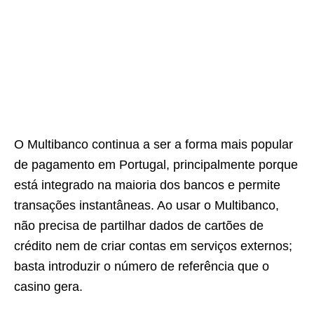
O Multibanco continua a ser a forma mais popular
de pagamento em Portugal, principalmente porque
está integrado na maioria dos bancos e permite
transações instantâneas. Ao usar o Multibanco,
não precisa de partilhar dados de cartões de
crédito nem de criar contas em serviços externos;
basta introduzir o número de referência que o
casino gera.