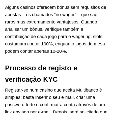
Alguns casinos oferecem bónus sem requisitos de
apostas – os chamados “no‑wager” – que são
raros mas extremamente vantajosos. Quando
analisar um bónus, verifique também a
contribuição de cada jogo para o wagering; slots
costumam contar 100%, enquanto jogos de mesa
podem contar apenas 10‑20%.
Processo de registo e
verificação KYC
Registar‑se num casino que aceita Multibanco é
simples: basta inserir o seu e‑mail, criar uma
password forte e confirmar a conta através de um
link enviado por e‑mail. Depois, será solicitado que