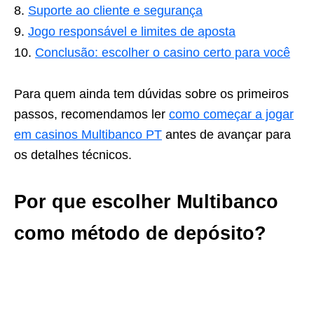
Suporte ao cliente e segurança
Jogo responsável e limites de aposta
Conclusão: escolher o casino certo para você
Para quem ainda tem dúvidas sobre os primeiros
passos, recomendamos ler
como começar a jogar
em casinos Multibanco PT
antes de avançar para
os detalhes técnicos.
Por que escolher Multibanco
como método de depósito?