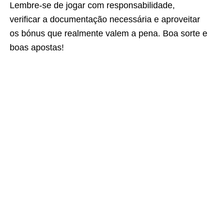
Lembre‑se de jogar com responsabilidade,
verificar a documentação necessária e aproveitar
os bónus que realmente valem a pena. Boa sorte e
boas apostas!