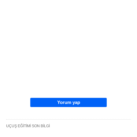
Yorum yap
UÇUŞ EĞITIMI SON BILGI