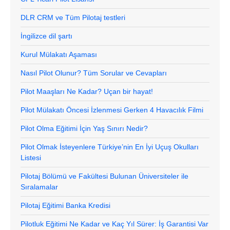
DLR CRM ve Tüm Pilotaj testleri
İngilizce dil şartı
Kurul Mülakatı Aşaması
Nasıl Pilot Olunur? Tüm Sorular ve Cevapları
Pilot Maaşları Ne Kadar? Uçan bir hayat!
Pilot Mülakatı Öncesi İzlenmesi Gerken 4 Havacılık Filmi
Pilot Olma Eğitimi İçin Yaş Sınırı Nedir?
Pilot Olmak İsteyenlere Türkiye’nin En İyi Uçuş Okulları
Listesi
Pilotaj Bölümü ve Fakültesi Bulunan Üniversiteler ile
Sıralamalar
Pilotaj Eğitimi Banka Kredisi
Pilotluk Eğitimi Ne Kadar ve Kaç Yıl Sürer: İş Garantisi Var