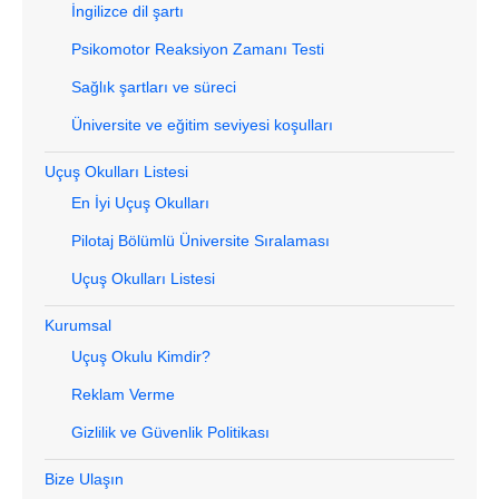
İngilizce dil şartı
Psikomotor Reaksiyon Zamanı Testi
Sağlık şartları ve süreci
Üniversite ve eğitim seviyesi koşulları
Uçuş Okulları Listesi
En İyi Uçuş Okulları
Pilotaj Bölümlü Üniversite Sıralaması
Uçuş Okulları Listesi
Kurumsal
Uçuş Okulu Kimdir?
Reklam Verme
Gizlilik ve Güvenlik Politikası
Bize Ulaşın