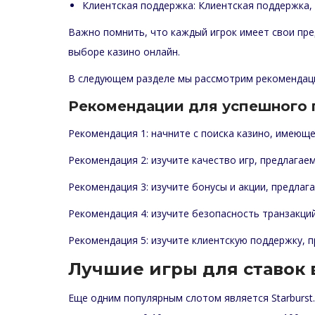
Клиентская поддержка: Клиентская поддержка,
Важно помнить, что каждый игрок имеет свои пре
выборе казино онлайн.
В следующем разделе мы рассмотрим рекомендаци
Рекомендации для успешного 
Рекомендация 1: начните с поиска казино, имеюще
Рекомендация 2: изучите качество игр, предлагае
Рекомендация 3: изучите бонусы и акции, предлаг
Рекомендация 4: изучите безопасность транзакций
Рекомендация 5: изучите клиентскую поддержку, п
Лучшие игры для ставок 
Еще одним популярным слотом является Starburst