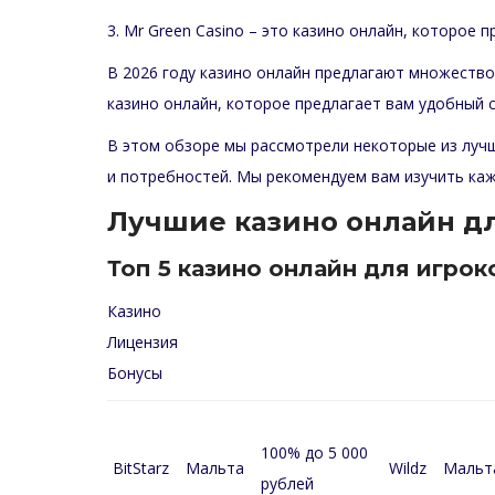
3. Mr Green Casino – это казино онлайн, которое
В 2026 году казино онлайн предлагают множество 
казино онлайн, которое предлагает вам удобный с
В этом обзоре мы рассмотрели некоторые из лучш
и потребностей. Мы рекомендуем вам изучить каж
Лучшие казино онлайн дл
Топ 5 казино онлайн для игрок
Казино
Лицензия
Бонусы
100% до 5 000
BitStarz
Мальта
Wildz
Мальт
рублей