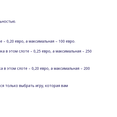
льностью.
е – 0,20 евро, а максимальная – 100 евро.
а в этом слоте – 0,25 евро, а максимальная – 250
а в этом слоте – 0,20 евро, а максимальная – 200
ется только выбрать игру, которая вам