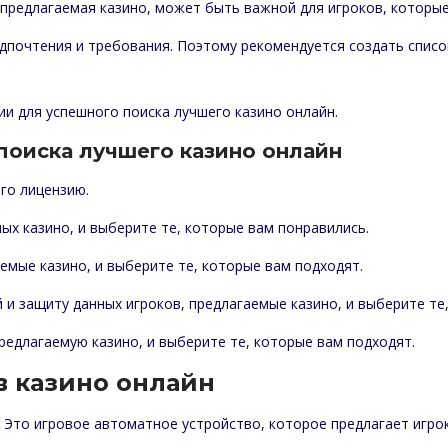
 предлагаемая казино, может быть важной для игроков, которы
дпочтения и требования. Поэтому рекомендуется создать список
и для успешного поиска лучшего казино онлайн.
поиска лучшего казино онлайн
го лицензию.
мых казино, и выберите те, которые вам понравились.
аемые казино, и выберите те, которые вам подходят.
 и защиту данных игроков, предлагаемые казино, и выберите те
редлагаемую казино, и выберите те, которые вам подходят.
в казино онлайн
. Это игровое автоматное устройство, которое предлагает игро