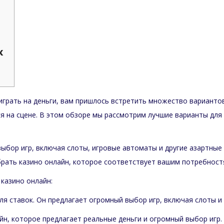
к
играть на деньги, вам пришлось встретить множество варианто
ся на сцене. В этом обзоре мы рассмотрим лучшие варианты дл
выбор игр, включая слоты, игровые автоматы и другие азартные
ыбрать казино онлайн, которое соответствует вашим потребност
казино онлайн:
 для ставок. Он предлагает огромный выбор игр, включая слоты и
айн, которое предлагает реальные деньги и огромный выбор игр.