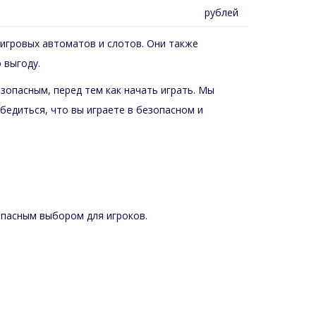
рублей
 игровых автоматов и слотов. Они также
 выгоду.
зопасным, перед тем как начать играть. Мы
бедиться, что вы играете в безопасном и
опасным выбором для игроков.