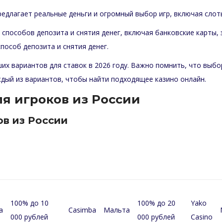
 предлагает реальные деньги и огромный выбор игр, включая сло
способов депозита и снятия денег, включая банковские карты, 
пособ депозита и снятия денег.
их вариантов для ставок в 2026 году. Важно помнить, что выбо
дый из вариантов, чтобы найти подходящее казино онлайн.
я игроков из России
ов из России
100% до 10
100% до 20
Yako
а
Casimba
Мальта
000 рублей
000 рублей
Casino