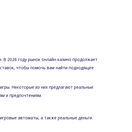
в. В 2026 году рынок онлайн-казино продолжает
я ставок, чтобы помочь вам найти подходящее
 игры. Некоторые из них предлагают реальные
ям и предпочтениям.
 игровые автоматы, а также реальные деньги.