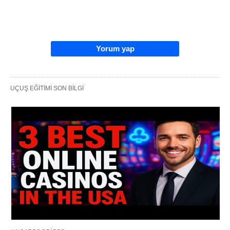
Yorum yap
UÇUŞ EĞITIMI SON BILGI