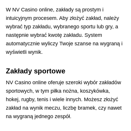
W NV Casino online, zakłady są prostym i
intuicyjnym procesem. Aby złożyć zakład, należy
wybrać typ zakładu, wybranego sportu lub gry, a
następnie wybrać kwotę zakładu. System
automatycznie wyliczy Twoje szanse na wygraną i
wyświetli wynik.
Zakłady sportowe
NV Casino online oferuje szeroki wybór zakładów
sportowych, w tym piłka nożna, koszykówka,
hokej, rugby, tenis i wiele innych. Możesz złożyć
zakład na wynik meczu, liczbę bramek, czy nawet
na wygraną jednego zespół.