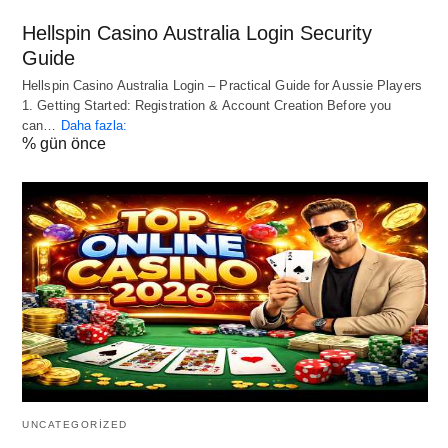
Hellspin Casino Australia Login Security
Guide
Hellspin Casino Australia Login – Practical Guide for Aussie Players
1. Getting Started: Registration & Account Creation Before you
can…
Daha fazla:
% gün önce
UNCATEGORIZED