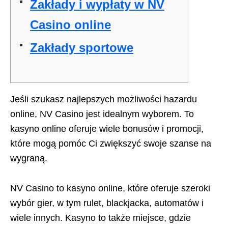
Zakłady i wypłaty w NV
Casino online
Zakłady sportowe
Jeśli szukasz najlepszych możliwości hazardu
online, NV Casino jest idealnym wyborem. To
kasyno online oferuje wiele bonusów i promocji,
które mogą pomóc Ci zwiększyć swoje szanse na
wygraną.
NV Casino to kasyno online, które oferuje szeroki
wybór gier, w tym rulet, blackjacka, automatów i
wiele innych. Kasyno to także miejsce, gdzie