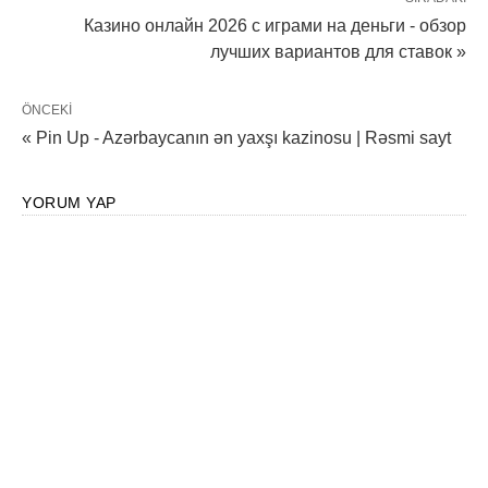
Казино онлайн 2026 с играми на деньги - обзор
лучших вариантов для ставок »
ÖNCEKI
« Pin Up - Azərbaycanın ən yaxşı kazinosu | Rəsmi sayt
YORUM YAP