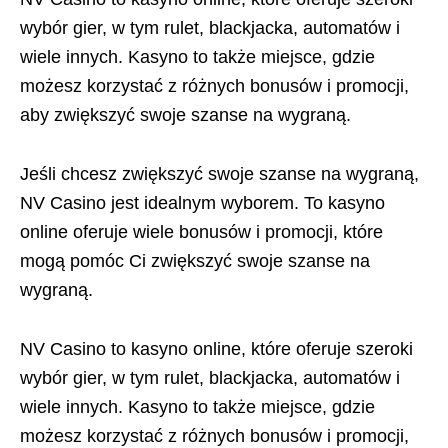
wybór gier, w tym rulet, blackjacka, automatów i
wiele innych. Kasyno to także miejsce, gdzie
możesz korzystać z różnych bonusów i promocji,
aby zwiększyć swoje szanse na wygraną.
Jeśli chcesz zwiększyć swoje szanse na wygraną,
NV Casino jest idealnym wyborem. To kasyno
online oferuje wiele bonusów i promocji, które
mogą pomóc Ci zwiększyć swoje szanse na
wygraną.
NV Casino to kasyno online, które oferuje szeroki
wybór gier, w tym rulet, blackjacka, automatów i
wiele innych. Kasyno to także miejsce, gdzie
możesz korzystać z różnych bonusów i promocji,