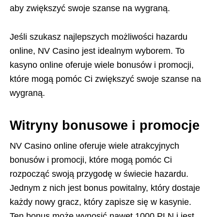
aby zwiększyć swoje szanse na wygraną.
Jeśli szukasz najlepszych możliwości hazardu
online, NV Casino jest idealnym wyborem. To
kasyno online oferuje wiele bonusów i promocji,
które mogą pomóc Ci zwiększyć swoje szanse na
wygraną.
Witryny bonusowe i promocje
NV Casino online oferuje wiele atrakcyjnych
bonusów i promocji, które mogą pomóc Ci
rozpocząć swoją przygodę w świecie hazardu.
Jednym z nich jest bonus powitalny, który dostaje
każdy nowy gracz, który zapisze się w kasynie.
Ten bonus może wynosić nawet 1000 PLN i jest