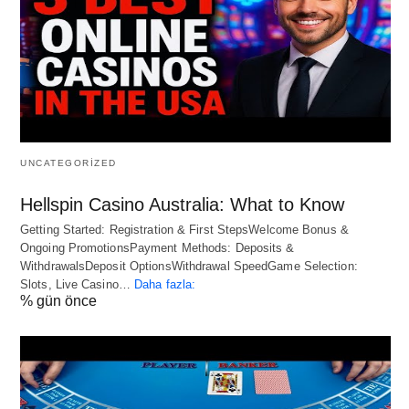
UNCATEGORIZED
Hellspin Casino Australia: What to Know
Getting Started: Registration & First StepsWelcome Bonus &
Ongoing PromotionsPayment Methods: Deposits &
WithdrawalsDeposit OptionsWithdrawal SpeedGame Selection:
Slots, Live Casino…
Daha fazla:
% gün önce