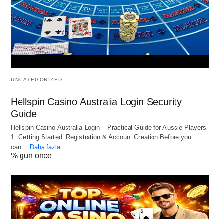
UNCATEGORIZED
Hellspin Casino Australia Login Security
Guide
Hellspin Casino Australia Login – Practical Guide for Aussie Players
1. Getting Started: Registration & Account Creation Before you
can…
Daha fazla:
% gün önce