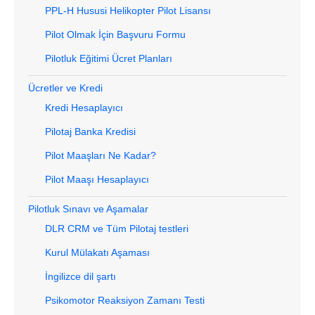
PPL-H Hususi Helikopter Pilot Lisansı
Pilot Olmak İçin Başvuru Formu
Pilotluk Eğitimi Ücret Planları
Ücretler ve Kredi
Kredi Hesaplayıcı
Pilotaj Banka Kredisi
Pilot Maaşları Ne Kadar?
Pilot Maaşı Hesaplayıcı
Pilotluk Sınavı ve Aşamalar
DLR CRM ve Tüm Pilotaj testleri
Kurul Mülakatı Aşaması
İngilizce dil şartı
Psikomotor Reaksiyon Zamanı Testi