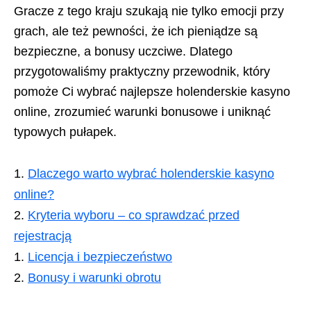
Gracze z tego kraju szukają nie tylko emocji przy
grach, ale też pewności, że ich pieniądze są
bezpieczne, a bonusy uczciwe. Dlatego
przygotowaliśmy praktyczny przewodnik, który
pomoże Ci wybrać najlepsze holenderskie kasyno
online, zrozumieć warunki bonusowe i uniknąć
typowych pułapek.
Dlaczego warto wybrać holenderskie kasyno
online?
Kryteria wyboru – co sprawdzać przed
rejestracją
Licencja i bezpieczeństwo
Bonusy i warunki obrotu