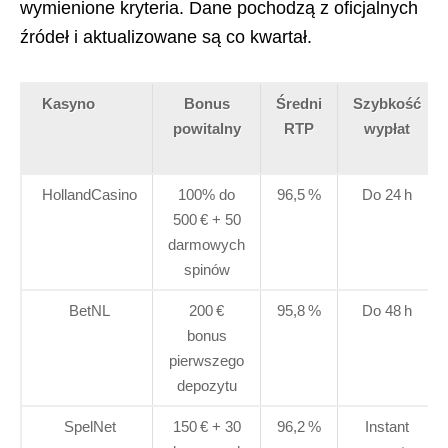
wymienione kryteria. Dane pochodzą z oficjalnych
źródeł i aktualizowane są co kwartał.
Kasyno
Bonus
Średni
Szybkość
powitalny
RTP
wypłat
HollandCasino
100% do
96,5 %
Do 24 h
500 € + 50
darmowych
spinów
BetNL
200 €
95,8 %
Do 48 h
bonus
pierwszego
depozytu
SpelNet
150 € + 30
96,2 %
Instant