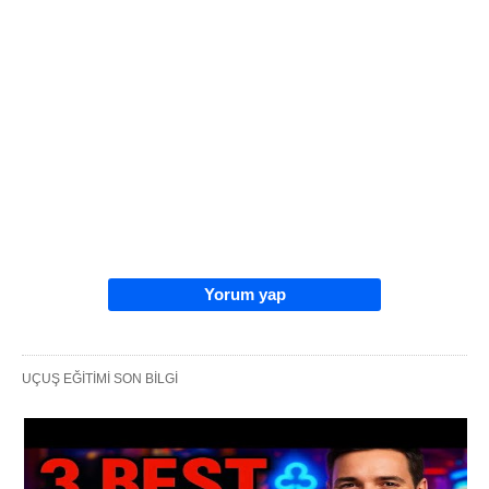
Yorum yap
UÇUŞ EĞITIMI SON BILGI