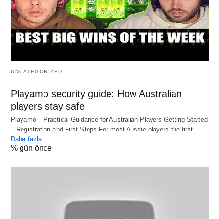
UNCATEGORIZED
Playamo security guide: How Australian
players stay safe
Playamo – Practical Guidance for Australian Players Getting Started
– Registration and First Steps For most Aussie players the first…
Daha fazla:
% gün önce