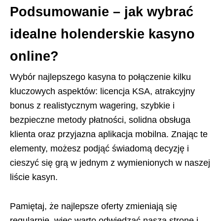
Podsumowanie – jak wybrać
idealne holenderskie kasyno
online?
Wybór najlepszego kasyna to połączenie kilku
kluczowych aspektów: licencja KSA, atrakcyjny
bonus z realistycznym wagering, szybkie i
bezpieczne metody płatności, solidna obsługa
klienta oraz przyjazna aplikacja mobilna. Znając te
elementy, możesz podjąć świadomą decyzję i
cieszyć się grą w jednym z wymienionych w naszej
liście kasyn.
Pamiętaj, że najlepsze oferty zmieniają się
regularnie, więc warto odwiedzać naszą stronę i