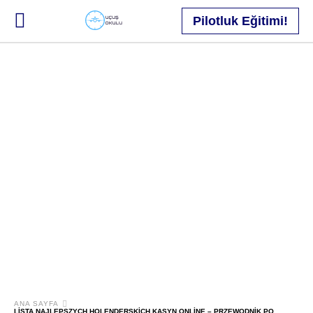
Pilotluk Eğitimi!
ANA SAYFA
LISTA NAJLEPSZYCH HOLENDERSKICH KASYN ONLINE – PRZEWODNIK PO