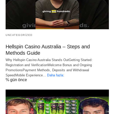
UNCATEGORIZED
Hellspin Casino Australia – Steps and
Methods Guide
Why Hellspin Casino Australia Stands OutGetting Started:
Registration and VerificationWelcome Bonus and Ongoing
PromotionsPayment Methods, Deposits and Withdrawal
SpeedMobile Experience…
Daha fazla:
% gün önce