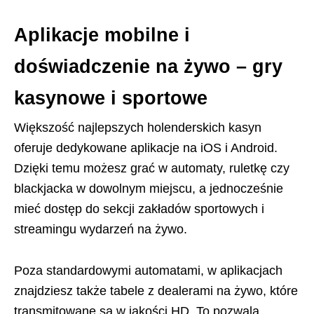
Aplikacje mobilne i
doświadczenie na żywo – gry
kasynowe i sportowe
Większość najlepszych holenderskich kasyn
oferuje dedykowane aplikacje na iOS i Android.
Dzięki temu możesz grać w automaty, ruletkę czy
blackjacka w dowolnym miejscu, a jednocześnie
mieć dostęp do sekcji zakładów sportowych i
streamingu wydarzeń na żywo.
Poza standardowymi automatami, w aplikacjach
znajdziesz także tabele z dealerami na żywo, które
transmitowane są w jakości HD. To pozwala