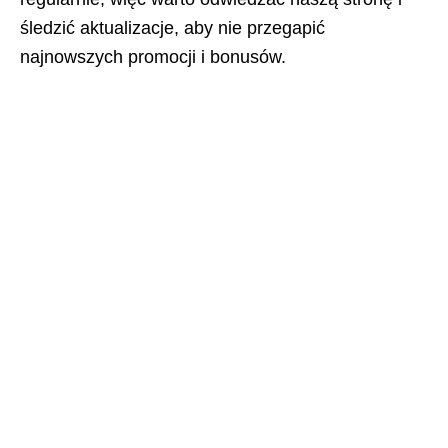
śledzić aktualizacje, aby nie przegapić
najnowszych promocji i bonusów.