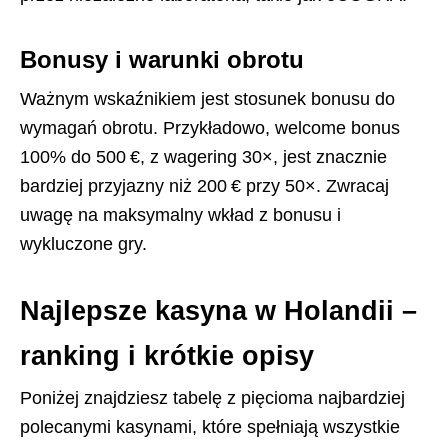
Bonusy i warunki obrotu
Ważnym wskaźnikiem jest stosunek bonusu do
wymagań obrotu. Przykładowo, welcome bonus
100% do 500 €, z wagering 30×, jest znacznie
bardziej przyjazny niż 200 € przy 50×. Zwracaj
uwagę na maksymalny wkład z bonusu i
wykluczone gry.
Najlepsze kasyna w Holandii –
ranking i krótkie opisy
Poniżej znajdziesz tabelę z pięcioma najbardziej
polecanymi kasynami, które spełniają wszystkie