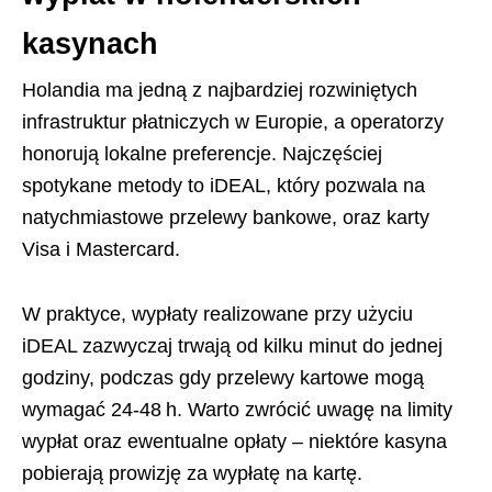
kasynach
Holandia ma jedną z najbardziej rozwiniętych
infrastruktur płatniczych w Europie, a operatorzy
honorują lokalne preferencje. Najczęściej
spotykane metody to iDEAL, który pozwala na
natychmiastowe przelewy bankowe, oraz karty
Visa i Mastercard.
W praktyce, wypłaty realizowane przy użyciu
iDEAL zazwyczaj trwają od kilku minut do jednej
godziny, podczas gdy przelewy kartowe mogą
wymagać 24‑48 h. Warto zwrócić uwagę na limity
wypłat oraz ewentualne opłaty – niektóre kasyna
pobierają prowizję za wypłatę na kartę.