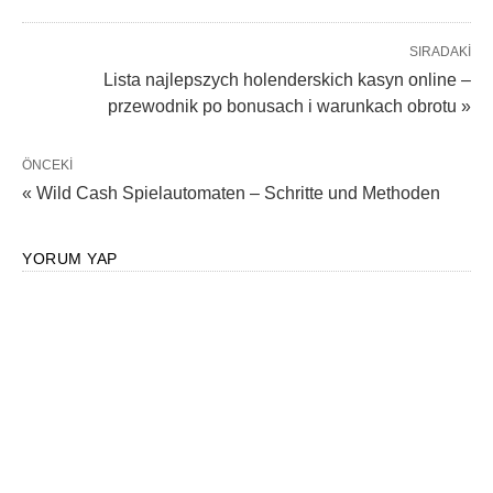
SIRADAKI
Lista najlepszych holenderskich kasyn online –
przewodnik po bonusach i warunkach obrotu »
ÖNCEKI
« Wild Cash Spielautomaten – Schritte und Methoden
YORUM YAP