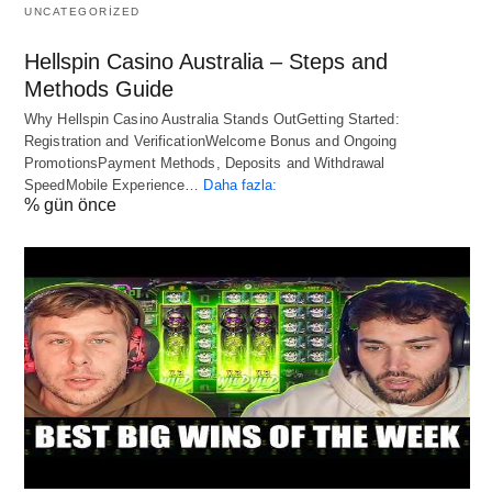
UNCATEGORIZED
Hellspin Casino Australia – Steps and
Methods Guide
Why Hellspin Casino Australia Stands OutGetting Started:
Registration and VerificationWelcome Bonus and Ongoing
PromotionsPayment Methods, Deposits and Withdrawal
SpeedMobile Experience…
Daha fazla:
% gün önce