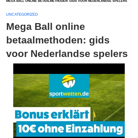
MEGA BALL ONLINE BETAALMETHODEN: GIDS VOOR NEDERLANDSE SPELERS
UNCATEGORIZED
Mega Ball online
betaalmethoden: gids
voor Nederlandse spelers