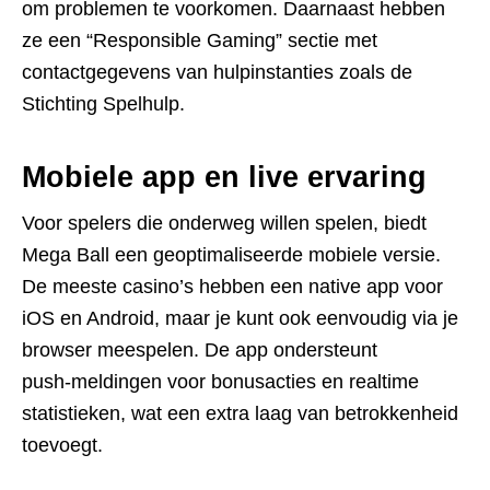
om problemen te voorkomen. Daarnaast hebben
ze een “Responsible Gaming” sectie met
contactgegevens van hulpinstanties zoals de
Stichting Spelhulp.
Mobiele app en live ervaring
Voor spelers die onderweg willen spelen, biedt
Mega Ball een geoptimaliseerde mobiele versie.
De meeste casino’s hebben een native app voor
iOS en Android, maar je kunt ook eenvoudig via je
browser meespelen. De app ondersteunt
push‑meldingen voor bonusacties en realtime
statistieken, wat een extra laag van betrokkenheid
toevoegt.