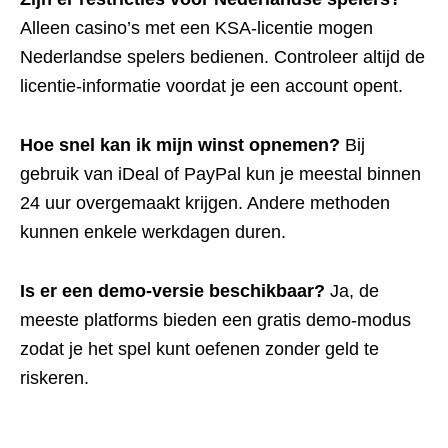
Alleen casino’s met een KSA‑licentie mogen
Nederlandse spelers bedienen. Controleer altijd de
licentie‑informatie voordat je een account opent.
Hoe snel kan ik mijn winst opnemen?
Bij
gebruik van iDeal of PayPal kun je meestal binnen
24 uur overgemaakt krijgen. Andere methoden
kunnen enkele werkdagen duren.
Is er een demo‑versie beschikbaar?
Ja, de
meeste platforms bieden een gratis demo‑modus
zodat je het spel kunt oefenen zonder geld te
riskeren.