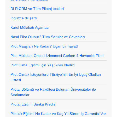
DLR CRM ve Tüm Pilotaj testleri
İngilizce dil şartı
Kurul Mülakatı Aşaması
Nasıl Pilot Olunur? Tüm Sorular ve Cevapları
Pilot Maaşları Ne Kadar? Uçan bir hayat!
Pilot Mülakatı Öncesi İzlenmesi Gerken 4 Havacılık Filmi
Pilot Olma Eğitimi İçin Yaş Sınırı Nedir?
Pilot Olmak İsteyenlere Türkiye’nin En İyi Uçuş Okulları
Listesi
Pilotaj Bölümü ve Fakültesi Bulunan Üniversiteler ile
Sıralamalar
Pilotaj Eğitimi Banka Kredisi
Pilotluk Eğitimi Ne Kadar ve Kaç Yıl Sürer: İş Garantisi Var