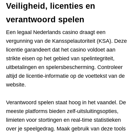
Veiligheid, licenties en
verantwoord spelen
Een legaal Nederlands casino draagt een
vergunning van de Kansspelautoriteit (KSA). Deze
licentie garandeert dat het casino voldoet aan
strikte eisen op het gebied van spelintegriteit,
uitbetalingen en spelersbescherming. Controleer
altijd de licentie‑informatie op de voettekst van de
website.
Verantwoord spelen staat hoog in het vaandel. De
meeste platforms bieden zelf‑uitsluitingsopties,
limieten voor stortingen en real‑time statistieken
over je speelgedrag. Maak gebruik van deze tools