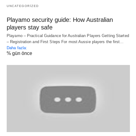
UNCATEGORIZED
Playamo security guide: How Australian
players stay safe
Playamo – Practical Guidance for Australian Players Getting Started
– Registration and First Steps For most Aussie players the first…
Daha fazla:
% gün önce