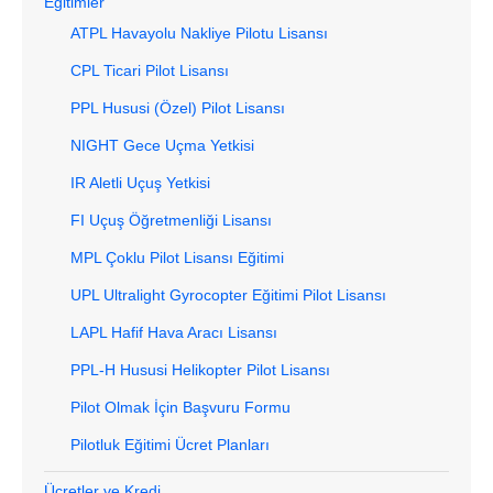
Eğitimler
ATPL Havayolu Nakliye Pilotu Lisansı
CPL Ticari Pilot Lisansı
PPL Hususi (Özel) Pilot Lisansı
NIGHT Gece Uçma Yetkisi
IR Aletli Uçuş Yetkisi
FI Uçuş Öğretmenliği Lisansı
MPL Çoklu Pilot Lisansı Eğitimi
UPL Ultralight Gyrocopter Eğitimi Pilot Lisansı
LAPL Hafif Hava Aracı Lisansı
PPL-H Hususi Helikopter Pilot Lisansı
Pilot Olmak İçin Başvuru Formu
Pilotluk Eğitimi Ücret Planları
Ücretler ve Kredi