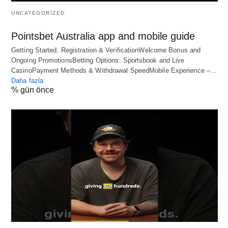
UNCATEGORIZED
Pointsbet Australia app and mobile guide
Getting Started: Registration & VerificationWelcome Bonus and
Ongoing PromotionsBetting Options: Sportsbook and Live
CasinoPayment Methods & Withdrawal SpeedMobile Experience –…
Daha fazla:
% gün önce