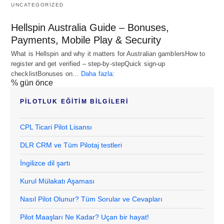
UNCATEGORIZED
Hellspin Australia Guide – Bonuses,
Payments, Mobile Play & Security
What is Hellspin and why it matters for Australian gamblersHow to
register and get verified – step‑by‑stepQuick sign‑up
checklistBonuses on…
Daha fazla:
% gün önce
PILOTLUK EĞITIM BILGILERI
CPL Ticari Pilot Lisansı
DLR CRM ve Tüm Pilotaj testleri
İngilizce dil şartı
Kurul Mülakatı Aşaması
Nasıl Pilot Olunur? Tüm Sorular ve Cevapları
Pilot Maaşları Ne Kadar? Uçan bir hayat!