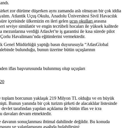
andı.
şirket zor dürüme düşerken aynı zamanda aslı olmayan bir çok iddia
yalım. Atlantik Uçuş Okulu, Anadolu Üniversitesi Sivil Havacılık
üre içerisinde ülkemizin en ileri gelen
uçuş okulları
arasına
ri seviye simülatör ve engin tecrübeli hocaları ile yüksek kalitede
 mezunlarına verdiği AtlasJet’te iş garantisi ile kısa sürede pilot
ğ Çorlu Havalimanı’nda eğitimlerini vermektedir.
lık Genel Müdürlüğü yaptığı basın duyurusuyla “AtlasGlobal
 talebinde bulunduğu, bunun üzerine bütün uçuşlarının
inden iflas başvurusunda bulunmuş olup uçuşları
020
iyle toplam borcunun yaklaşık 219 Milyon TL olduğu ve en büyük
şti. Bunun yanında bir çok turizm şirketi de alacaklılar listesinde
vlet tarafından yapılan açıklama ile bütün iflas ve icra
lu davaları devam etmektedir.
 ve davanın sonuçlanması ihtimal dahilinde değildir. Bu konuda
sını ve yalanlamasını aşağıda bulabilirsini: