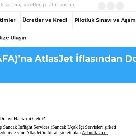
ık şartları, ücretler, pilot maaşları
Facebook
X
Instagr
page
page
page
timler
Ücretler ve Kredi
Pilotluk Sınavı ve Aşam
opens
opens
opens
in
in
in
Bize Ulaşın
new
new
new
window
window
window
FA)’na AtlasJet İflasından Do
 Dolayı Haciz mi Geldi?
 Sancak Inflight Services (Sancak Uçak İçi Servisler) şirketi
edeniyle yine AtlasJet’in bir alt şirketi olan
Atlantik Uçuş