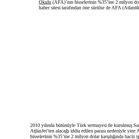
Okulu
(AFA)’nın hisselerinin %35’ine 2 milyon dolar 
haber sitesi tarafından öne sürülse de AFA (Atlant
2010 yılında bütünüyle Türk sermayesi ile kurulmuş Sanc
AtjlasJet’ten alacağı iddia edilen parası nedeniyle yine 
hisselerinin %35’ine 2 milyon dolar karşılığında haciz işl