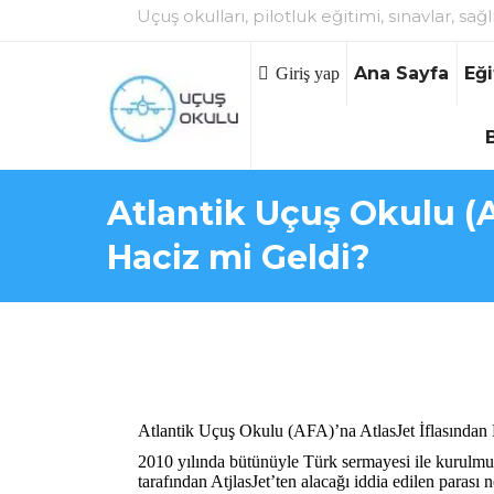
Uçuş okulları, pilotluk eğitimi, sınavlar, sağl
Ana Sayfa
Eği
Giriş yap
Atlantik Uçuş Okulu (A
Haciz mi Geldi?
Atlantik Uçuş Okulu (AFA)’na AtlasJet İflasından
2010 yılında bütünüyle Türk sermayesi ile kurulmuş
tarafından AtjlasJet’ten alacağı iddia edilen parası n