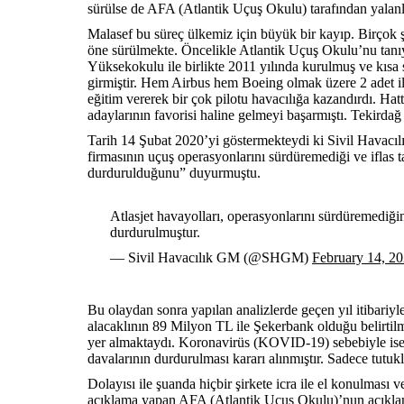
sürülse de AFA (Atlantik Uçuş Okulu) tarafından yalanl
Malasef bu süreç ülkemiz için büyük bir kayıp. Birçok 
öne sürülmekte. Öncelikle Atlantik Uçuş Okulu’nu tanı
Yüksekokulu ile birlikte 2011 yılında kurulmuş ve kısa s
girmiştir. Hem Airbus hem Boeing olmak üzere 2 adet ile
eğitim vererek bir çok pilotu havacılığa kazandırdı. Hatta
adaylarının favorisi haline gelmeyi başarmıştı. Tekirda
Tarih 14 Şubat 2020’yi göstermekteydi ki Sivil Havacı
firmasının uçuş operasyonlarını sürdüremediği ve iflas
durdurulduğunu” duyurmuştu.
Atlasjet havayolları, operasyonlarını sürdüremediğ
durdurulmuştur.
— Sivil Havacılık GM (@SHGM)
February 14, 2
Bu olaydan sonra yapılan analizlerde geçen yıl itibar
alacaklının 89 Milyon TL ile Şekerbank olduğu belirtilmi
yer almaktaydı. Koronavirüs (KOVID-19) sebebiyle ise de
davalarının durdurulması kararı alınmıştır. Sadece tutuk
Dolayısı ile şuanda hiçbir şirkete icra ile el konulması
açıklama yapan AFA (Atlantik Uçuş Okulu)’nun açıklama