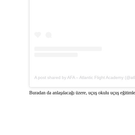
A post shared by AFA – Atlantic Flight Academy (@at
Buradan da anlaşılacağı üzere, uçuş okulu uçuş eğitiml