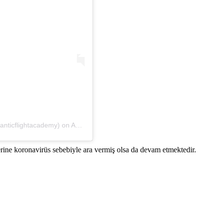
lanticflightacademy)
on
Apr 12, 2020 at 3:49am PDT
erine koronavirüs sebebiyle ara vermiş olsa da devam etmektedir.