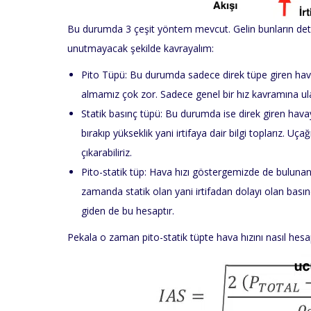
Bu durumda 3 çeşit yöntem mevcut. Gelin bunların detay
unutmayacak şekilde kavrayalım:
Pito Tüpü: Bu durumda sadece direk tüpe giren havayla
almamız çok zor. Sadece genel bir hız kavramına ula
Statik basınç tüpü: Bu durumda ise direk giren havay
bırakıp yükseklik yani irtifaya dair bilgi toplarız. Uça
çıkarabiliriz.
Pito-statik tüp: Hava hızı göstergemizde de buluna
zamanda statik olan yani irtifadan dolayı olan basınç
giden de bu hesaptır.
Pekala o zaman pito-statik tüpte hava hızını nasıl hes