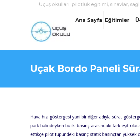
Uçuş okulları, pilotluk eğitimi, sınavlar, sağl
Ana Sayfa
Eğitimler
Ü
Uçak Bordo Paneli Sür
Hava hızı göstergesi yani bir diğer adıyla sürat gösterges
park halindeyken bu iki basınç arasındaki fark eşit olac
ettikçe pilot tüpündeki basınç statik basınçtan yüksek 