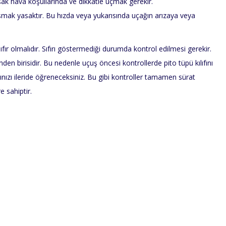
ak hava koşullarında ve dikkatle uçmak gerekir.
aşmak yasaktır. Bu hızda veya yukarısında uçağın arızaya veya
fır olmalıdır. Sıfırı göstermediği durumda kontrol edilmesi gerekir.
n birisidir. Bu nedenle uçuş öncesi kontrollerde pito tüpü kılıfını
ğınızı ileride öğreneceksiniz. Bu gibi kontroller tamamen sürat
e sahiptir.