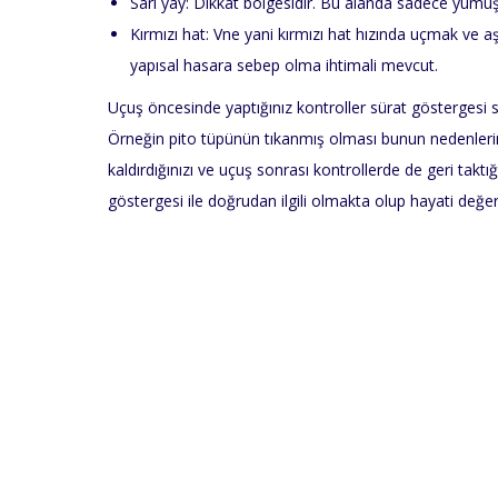
Sarı yay: Dikkat bölgesidir. Bu alanda sadece yumuş
Kırmızı hat: Vne yani kırmızı hat hızında uçmak ve 
yapısal hasara sebep olma ihtimali mevcut.
Uçuş öncesinde yaptığınız kontroller sürat göstergesi sı
Örneğin pito tüpünün tıkanmış olması bunun nedenlerinde
kaldırdığınızı ve uçuş sonrası kontrollerde de geri taktı
göstergesi ile doğrudan ilgili olmakta olup hayati değer