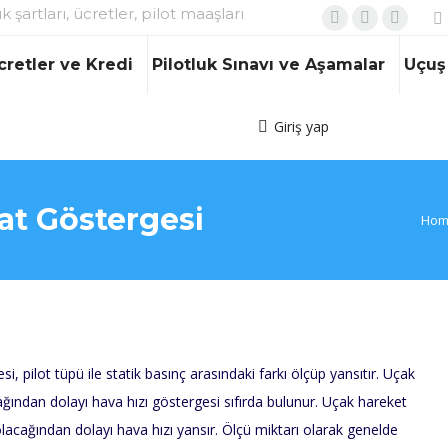
ık şartları, ücretler, pilot maaşları
Facebook
X
Instagr
page
page
page
cretler ve Kredi
Pilotluk Sınavı ve Aşamalar
Uçuş 
opens
opens
opens
in
in
in
Giriş yap
new
new
new
window
window
window
at Göstergesi
You 
Hom
i, pilot tüpü ile statik basınç arasındaki farkı ölçüp yansıtır. Uçak
ağından dolayı hava hızı göstergesi sıfırda bulunur. Uçak hareket
olacağından dolayı hava hızı yansır. Ölçü miktarı olarak genelde