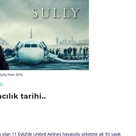
Sully Filmi 2016
rı
ılık tarihi..
 olan 11 Eylül’de United Airlines havayolu şirketine ait 93 sayılı