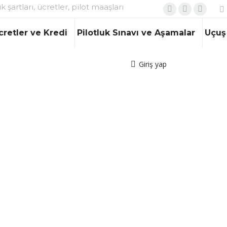
ık şartları, ücretler, pilot maaşları
Facebook
X
Instagr
page
page
page
cretler ve Kredi
Pilotluk Sınavı ve Aşamalar
Uçuş 
opens
opens
opens
in
in
in
Giriş yap
new
new
new
window
window
window