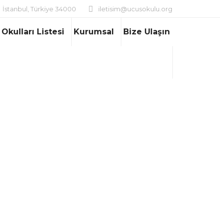
İstanbul, Türkiye 34000
iletisim@ucusokulu.org
am
Okulları Listesi
Kurumsal
Bize Ulaşın