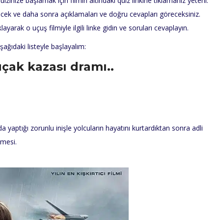
zinize başlamak için filmin altındaki quiz linkine tıklamanız yeterli.
ek ve daha sonra açıklamaları ve doğru cevapları göreceksiniz.
klayarak o uçuş filmiyle ilgili linke gidin ve soruları cevaplayın.
şağıdaki listeyle başlayalım:
uçak kazası dramı..
yaptığı zorunlu inişle yolcuların hayatını kurtardıktan sonra adli
nmesi.