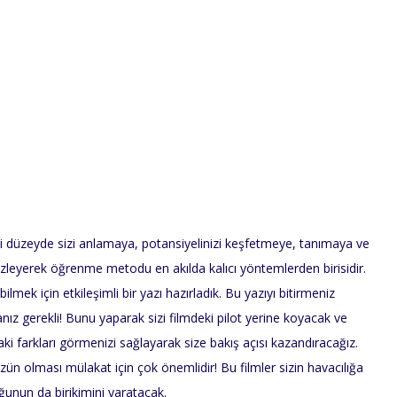
irli düzeyde sizi anlamaya, potansiyelinizi keşfetmeye, tanımaya ve
ek-izleyerek öğrenme metodu en akılda kalıcı yöntemlerden birisidir.
lmek için etkileşimli bir yazı hazırladık. Bu yazıyı bitirmeniz
anız gerekli! Bunu yaparak sizi filmdeki pilot yerine koyacak ve
aki farkları görmenizi sağlayarak size bakış açısı kazandıracağız.
ün olması mülakat için çok önemlidir! Bu filmler sizin havacılığa
uğunun da birikimini yaratacak.