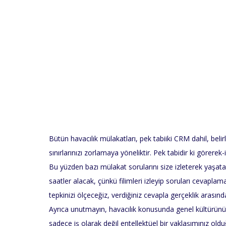
Bütün havacılık mülakatları, pek tabiiki CRM dahil, bel
sınırlarınızı zorlamaya yöneliktir. Pek tabidir ki görer
Bu yüzden bazı mülakat sorularını size izleterek yaşatabi
saatler alacak, çünkü filimleri izleyip soruları cevaplam
tepkinizi ölçeceğiz, verdiğiniz cevapla gerçeklik arasınd
Ayrıca unutmayın, havacılık konusunda genel kültürünüz
sadece iş olarak değil entellektüel bir yaklaşımınız old