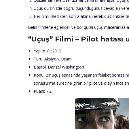
Quizler filmlere özel uzmanca hazırlanmıştır. Uçuş qui
Uçuş quizinizde doğru düşündüğünüz cevapları verec
Her filmi izledikten sonra altına inerek quiz linkine tı
Gelin filmlerle eğlenceli ve bol quizli uçuş maceranıza a
“Uçuş”
Filmi – Pilot hatası 
Yapım Yılı:2012
Türü: Aksiyon, Dram
Başrol: Danzel Washington
Konu: Bir uçuş esnasında yaşanan felaket sonrasında 
soruşturma sürecine giren bir pilot ve olayın incele
Puanı: 7.2